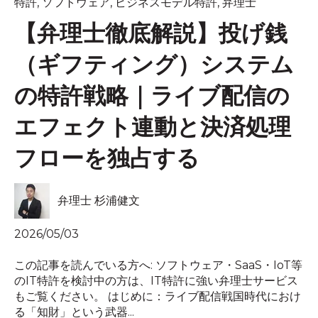
特許
,
ソフトウェア
,
ビジネスモデル特許
,
弁理士
【弁理士徹底解説】投げ銭
（ギフティング）システム
の特許戦略｜ライブ配信の
エフェクト連動と決済処理
フローを独占する
弁理士 杉浦健文
2026/05/03
この記事を読んでいる方へ: ソフトウェア・SaaS・IoT等
のIT特許を検討中の方は、IT特許に強い弁理士サービス
もご覧ください。 はじめに：ライブ配信戦国時代におけ
る「知財」という武器...