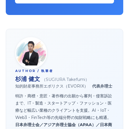
AUTHOR / 執筆者
杉浦 健文
（SUGIURA Takefumi）
知的財産事務所エボリクス（EVORIX）
代表弁理士
特許・商標・意匠・著作権の出願から審判・侵害訴訟
まで、IT・製造・スタートアップ・ファッション・医
療など幅広い業種のクライアントを支援。AI・IoT・
Web3・FinTech等の先端分野の知財戦略にも精通。
日本弁理士会／アジア弁理士協会（APAA）／日本商