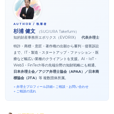
AUTHOR / 執筆者
杉浦 健文
（SUGIURA Takefumi）
知的財産事務所エボリクス（EVORIX）
代表弁理士
特許・商標・意匠・著作権の出願から審判・侵害訴訟
まで、IT・製造・スタートアップ・ファッション・医
療など幅広い業種のクライアントを支援。AI・IoT・
Web3・FinTech等の先端分野の知財戦略にも精通。
日本弁理士会／アジア弁理士協会（APAA）／日本商
標協会（JTA）
等 複数団体所属。
→ 弁理士プロフィール詳細
→ ご相談・お問い合わせ
→ ご相談の流れ