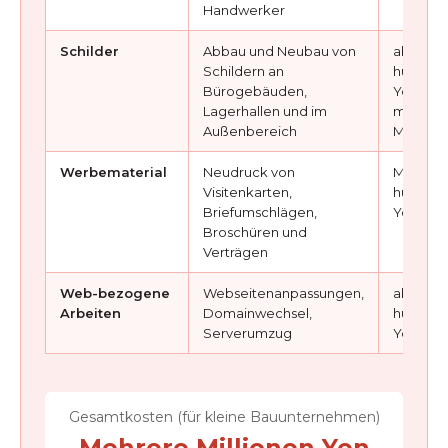
Handwerker
Schilder
Abbau und Neubau von
ab mehr
Schildern an
hundert
Bürogebäuden,
Yen bis 
Lagerhallen und im
mehrer
Außenbereich
Millione
Werbematerial
Neudruck von
Mehrer
Visitenkarten,
hundert
Briefumschlägen,
Yen bis
Broschüren und
Verträgen
Web-bezogene
Webseitenanpassungen,
ab mehr
Arbeiten
Domainwechsel,
hundert
Serverumzug
Yen
Gesamtkosten (für kleine Bauunternehmen)
Mehrere Millionen Yen