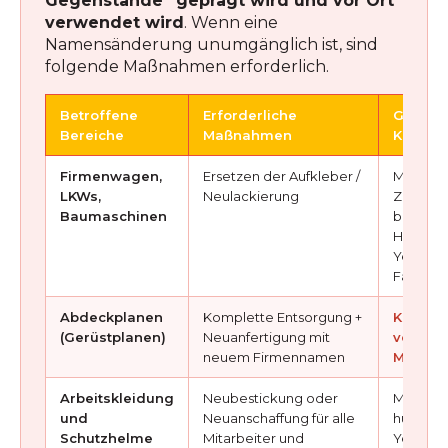
Gegenstände“ geprägt wird und vor Ort
verwendet wird
. Wenn eine
Namensänderung unumgänglich ist, sind
folgende Maßnahmen erforderlich.
Betroffene
Erforderliche
Geschä
Bereiche
Maßnahmen
Kosten
Firmenwagen,
Ersetzen der Aufkleber /
Mehrer
LKWs,
Neulackierung
Zehnta
Baumaschinen
bis meh
Hundert
Yen × An
Fahrze
Abdeckplanen
Komplette Entsorgung +
Kosten 
(Gerüstplanen)
Neuanfertigung mit
von me
neuem Firmennamen
Million
Arbeitskleidung
Neubestickung oder
Mehrer
und
Neuanschaffung für alle
hundert
Schutzhelme
Mitarbeiter und
Yen