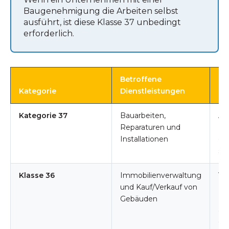
Baugenehmigung die Arbeiten selbst
ausführt, ist diese Klasse 37 unbedingt
erforderlich.
Betroffene
Kategorie
Dienstleistungen
Ge
Kategorie 37
Bauarbeiten,
All
Reparaturen und
Ba
Installationen
die
se
Klasse 36
Immobilienverwaltung
Ve
und Kauf/Verkauf von
Fe
Gebäuden
Un
de
Gr