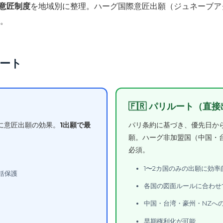
の意匠制度
を地域別に整理。ハーグ国際意匠出願（ジュネーブア
。
ルート
🇫🇷 パリルート（直
に意匠出願の効果。
1出願で最
パリ条約に基づき、優先日か
。
願。ハーグ非加盟国（中国・
必須。
1〜2カ国のみの出願に効率
括保護
各国の図面ルールに合わせ
中国・台湾・豪州・NZへ
早期権利化が可能