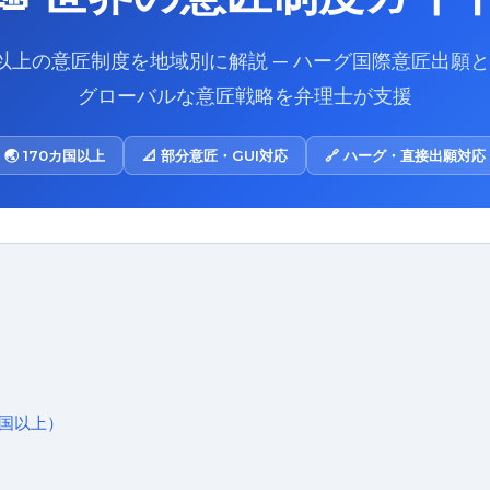
国以上の意匠制度を地域別に解説 ─ ハーグ国際意匠出願
グローバルな意匠戦略を弁理士が支援
🌏 170カ国以上
📐 部分意匠・GUI対応
🔗 ハーグ・直接出願対応
カ国以上）