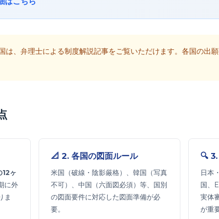
細はこちら
国は、弁理士による制度解説記事をご覧いただけます。各国の出願
点
📐 2. 各国の図面ルール
🔍 
12ヶ
米国（破線・陰影厳格）、韓国（写真
日本
期に外
不可）、中国（六面図必須）等、国別
国、
りま
の図面要件に対応した図面準備が必
実体
要。
が重