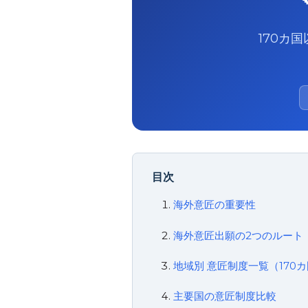
170カ
目次
海外意匠の重要性
海外意匠出願の2つのルート
地域別 意匠制度一覧（170
主要国の意匠制度比較