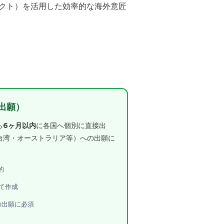
クト）を活用した効率的な海外意匠
接出願）
ら
6ヶ月以内
に各国へ個別に直接出
台湾・オーストラリア等）への出願に
的
て作成
の出願に必須