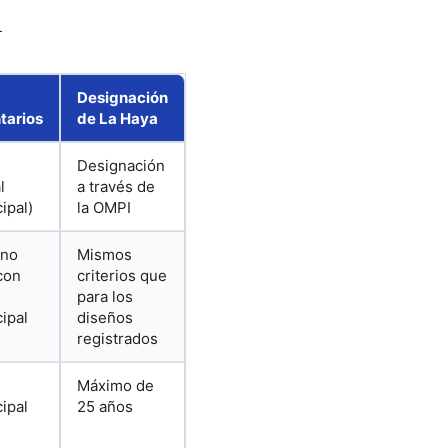
l
Designación
tarios
de La Haya
Designación
l
a través de
ipal)
la OMPI
 no
Mismos
con
criterios que
para los
ipal
diseños
registrados
l
Máximo de
ipal
25 años