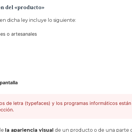
ón del «producto»
n dicha ley incluye lo siguiente:
les o artesanales
pantalla
os de letra (typefaces) y los programas informáticos está
ección.
nde
la apariencia visual
de un producto o de una parte 