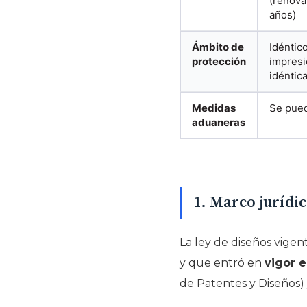
(renova
años)
Ámbito de
Idéntic
protección
impresi
idéntic
Medidas
Se pued
aduaneras
1. Marco jurídi
La ley de diseños vigen
y que entró en
vigor e
de Patentes y Diseños) 