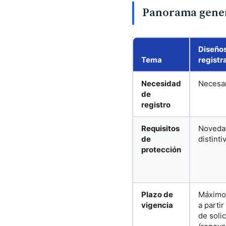
Panorama genera
Diseño
Tema
registr
Necesidad
Necesa
de
registro
Requisitos
Novedad
de
distinti
protección
Plazo de
Máximo
vigencia
a partir
de solic