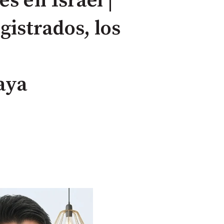
s en Israel |
gistrados, los
aya