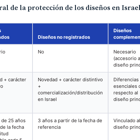
l de la protección de los diseños en Israe
s
Diseños
ados
Diseños no registrados
complemen
rio
No
Necesario
(accesorio a
diseño princ
 + carácter
Novedad + carácter distintivo
Diferencias
vo
+
esenciales 
comercialización/distribución
respecto al
en Israel
diseño princ
 de 25 años
3 años a partir de la fecha de
Vinculado a
 de la fecha
referencia
diseño princ
itud