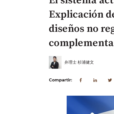
El sistema act
Explicación de
diseños no reg
complementari
弁理士 杉浦健文
Compartir: