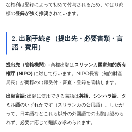
な権利は登録によって初めて付与されるため、やはり商
標の
登録が強く推奨
されています。
2. 出願手続き（提出先・必要書類・言
語・費用）
提出先（管轄機関）:
商標出願は
スリランカ国家知的所有
権庁 (NIPO)
に対して行います。NIPO長官（知的財産
局長）が商標の出願受付・審査・登録を管轄します。
出願言語:
出願に使用できる言語は
英語、シンハラ語、タ
ミル語
のいずれかです（スリランカの公用語）。したが
って、日本語などこれら以外の外国語での出願は認めら
れず、必要に応じて翻訳が求められます。