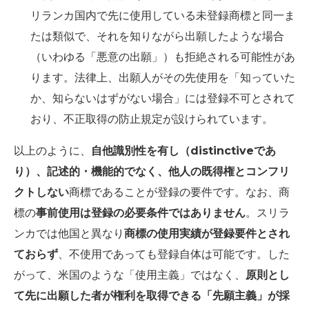
リランカ国内で先に使用している未登録商標と同一ま
たは類似で、それを知りながら出願したような場合
（いわゆる「悪意の出願」）も拒絶される可能性があ
ります。法律上、出願人がその先使用を「知っていた
か、知らないはずがない場合」には登録不可とされて
おり、不正取得の防止規定が設けられています。
以上のように、
自他識別性を有し（distinctiveであ
り）、記述的・機能的でなく、他人の既得権とコンフリ
クトしない
商標であることが登録の要件です。なお、商
標の
事前使用は登録の必要条件ではありません
。スリラ
ンカでは他国と異なり
商標の使用実績が登録要件とされ
ておらず
、不使用であっても登録自体は可能です。した
がって、米国のような「使用主義」ではなく、
原則とし
て先に出願した者が権利を取得できる「先願主義」が採