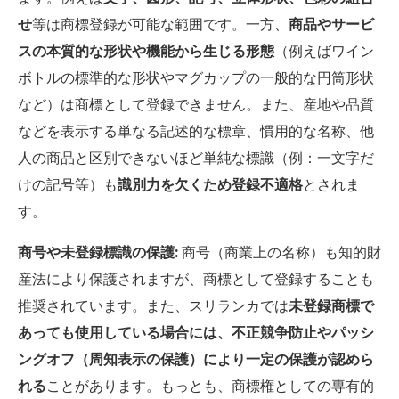
せ
等は商標登録が可能な範囲です。一方、
商品やサービ
スの本質的な形状や機能から生じる形態
（例えばワイン
ボトルの標準的な形状やマグカップの一般的な円筒形状
など）は商標として登録できません。また、産地や品質
などを表示する単なる記述的な標章、慣用的な名称、他
人の商品と区別できないほど単純な標識（例：一文字だ
けの記号等）も
識別力を欠くため登録不適格
とされま
す。
商号や未登録標識の保護:
商号（商業上の名称）も知的財
産法により保護されますが、商標として登録することも
推奨されています。また、スリランカでは
未登録商標で
あっても使用している場合には、不正競争防止やパッシ
ングオフ（周知表示の保護）により一定の保護が認めら
れる
ことがあります。もっとも、商標権としての専有的