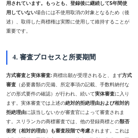
用されています。もっとも、登録後に継続して5年間使
用していない
場合には不使用取消の対象となるため（後
述）、取得した商標権は実際に使用して維持することが
重要です。
4. 審査プロセスと所要期間
方式審査と実体審査:
商標出願が受理されると、まず
方式
審査
（必要書類の完備、所定事項の記載、手数料納付な
どの形式要件の確認）が行われ、続いて
実体審査
に入り
ます。実体審査では上述の
絶対的拒絶理由および相対的
拒絶理由
に該当しないかが審査官によって審査されま
す。スリランカの商標審査では、他の登録商標との
類否
衝突（相対的理由）も審査段階で考慮
されます。これは