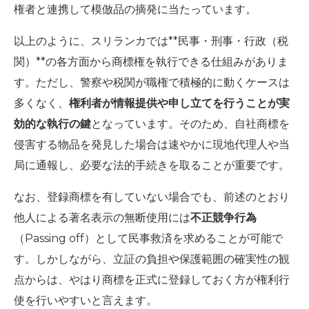
権者と連携して模倣品の摘発に当たっています。
以上のように、スリランカでは**民事・刑事・行政（税
関）**の各方面から商標権を執行できる仕組みがありま
す。ただし、警察や税関が職権で積極的に動くケースは
多くなく、
権利者が情報提供や申し立てを行うことが実
効的な執行の鍵
となっています。そのため、自社商標を
侵害する物品を発見した場合は速やかに現地代理人や当
局に通報し、必要な法的手続きを取ることが重要です。
なお、登録商標を有していない場合でも、前述のとおり
他人による著名表示の無断使用には
不正競争行為
（Passing off）として民事救済を求めることが可能で
す。しかしながら、立証の負担や保護範囲の確実性の観
点からは、やはり商標を正式に登録しておく方が権利行
使を行いやすいと言えます。