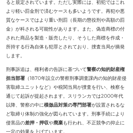
ると規定されています。ただし実際には、初犯ではこれ
より軽い罰金刑で済むケースも多いようです。再犯や悪
質なケースではより重い刑罰（長期の懲役刑や高額の罰
金）が科される可能性があります。また、偽造商標の付
された商品を製造・販売したり、そうした商標を作成・
所持する行為自体も犯罪とされており、捜査当局が摘発
します。
刑事訴追は、権利者の告訴に基づいて
警察の知的財産権
担当部署
（1870年設立の警察刑事調査課内の知的財産侵
害取締ユニットなど）や税関当局が捜査を行い、検察を
通じて起訴が提起されます。スリランカでは2000年代
以降、警察の中に
模倣品対策の専門部署
が設置されるな
ど取締り体制の強化が図られています。刑事手続により
侵害品の
差押・押収
や
廃棄
も行われ、不正競争の抑止に
一定の効果を上げています。