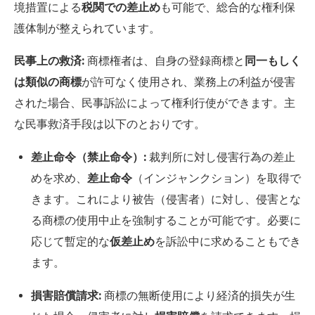
境措置による
税関での差止め
も可能で、総合的な権利保
護体制が整えられています。
民事上の救済:
商標権者は、自身の登録商標と
同一もしく
は類似の商標
が許可なく使用され、業務上の利益が侵害
された場合、民事訴訟によって権利行使ができます。主
な民事救済手段は以下のとおりです。
差止命令（禁止命令）:
裁判所に対し侵害行為の差止
めを求め、
差止命令
（インジャンクション）を取得で
きます。これにより被告（侵害者）に対し、侵害とな
る商標の使用中止を強制することが可能です。必要に
応じて暫定的な
仮差止め
を訴訟中に求めることもでき
ます。
損害賠償請求:
商標の無断使用により経済的損失が生