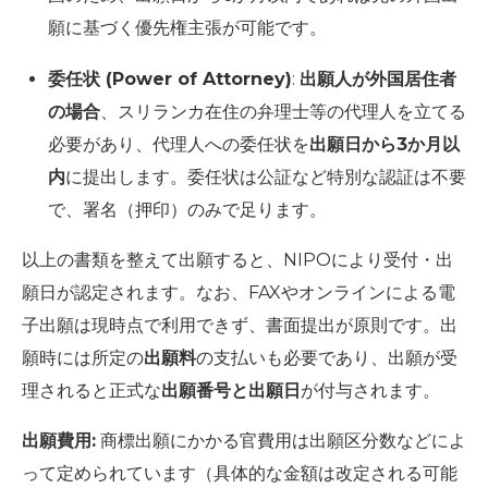
願に基づく優先権主張が可能です。
委任状 (Power of Attorney)
:
出願人が外国居住者
の場合
、スリランカ在住の弁理士等の代理人を立てる
必要があり、代理人への委任状を
出願日から3か月以
内
に提出します。委任状は公証など特別な認証は不要
で、署名（押印）のみで足ります。
以上の書類を整えて出願すると、NIPOにより受付・出
願日が認定されます。なお、FAXやオンラインによる電
子出願は現時点で利用できず、書面提出が原則です。出
願時には所定の
出願料
の支払いも必要であり、出願が受
理されると正式な
出願番号と出願日
が付与されます。
出願費用:
商標出願にかかる官費用は出願区分数などによ
って定められています（具体的な金額は改定される可能