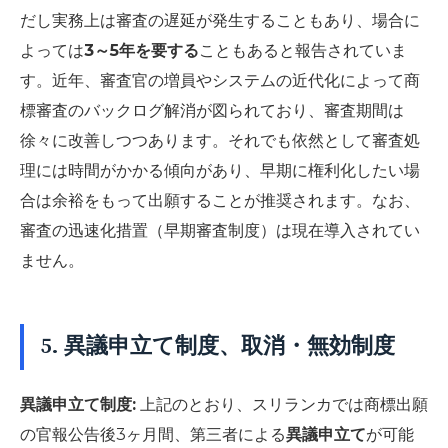
だし実務上は審査の遅延が発生することもあり、場合に
よっては
3～5年を要する
こともあると報告されていま
す。近年、審査官の増員やシステムの近代化によって商
標審査のバックログ解消が図られており、審査期間は
徐々に改善しつつあります。それでも依然として審査処
理には時間がかかる傾向があり、早期に権利化したい場
合は余裕をもって出願することが推奨されます。なお、
審査の迅速化措置（早期審査制度）は現在導入されてい
ません。
5. 異議申立て制度、取消・無効制度
異議申立て制度:
上記のとおり、スリランカでは商標出願
の官報公告後3ヶ月間、第三者による
異議申立て
が可能