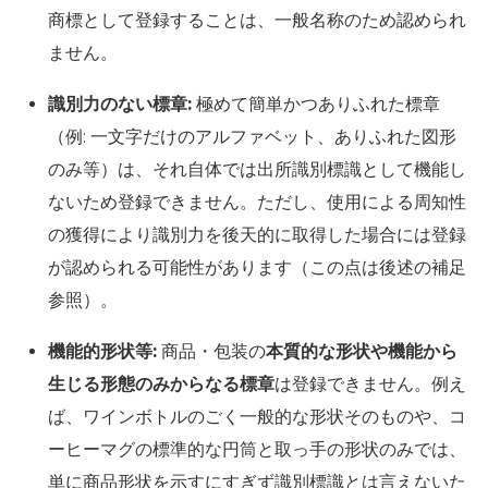
商標として登録することは、一般名称のため認められ
ません。
識別力のない標章:
極めて簡単かつありふれた標章
（例: 一文字だけのアルファベット、ありふれた図形
のみ等）は、それ自体では出所識別標識として機能し
ないため登録できません。ただし、使用による周知性
の獲得により識別力を後天的に取得した場合には登録
が認められる可能性があります（この点は後述の補足
参照）。
機能的形状等:
商品・包装の
本質的な形状や機能から
生じる形態のみからなる標章
は登録できません。例え
ば、ワインボトルのごく一般的な形状そのものや、コ
ーヒーマグの標準的な円筒と取っ手の形状のみでは、
単に商品形状を示すにすぎず識別標識とは言えないた