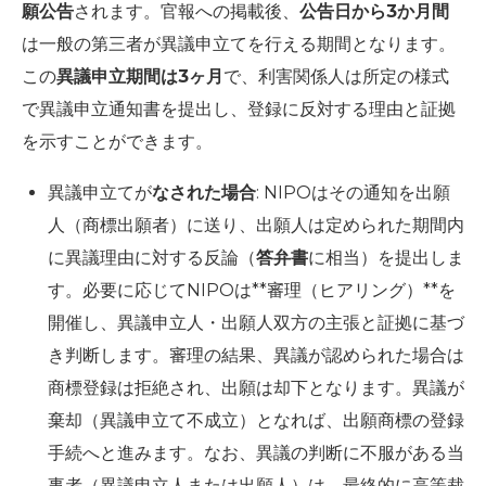
願公告
されます。官報への掲載後、
公告日から3か月間
は一般の第三者が異議申立てを行える期間となります。
この
異議申立期間は3ヶ月
で、利害関係人は所定の様式
で異議申立通知書を提出し、登録に反対する理由と証拠
を示すことができます。
異議申立てが
なされた場合
: NIPOはその通知を出願
人（商標出願者）に送り、出願人は定められた期間内
に異議理由に対する反論（
答弁書
に相当）を提出しま
す。必要に応じてNIPOは**審理（ヒアリング）**を
開催し、異議申立人・出願人双方の主張と証拠に基づ
き判断します。審理の結果、異議が認められた場合は
商標登録は拒絶され、出願は却下となります。異議が
棄却（異議申立て不成立）となれば、出願商標の登録
手続へと進みます。なお、異議の判断に不服がある当
事者（異議申立人または出願人）は、最終的に高等裁