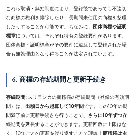
これら取消・無効制度により、登録後であっても不適切
な商標の権利を排除したり、長期間未使用の商標を整理
したりすることが可能です。ちなみに、
団体商標や証明
標章
については、それぞれ特有の登録要件があります。
団体商標・証明標章がその要件に違反して登録された場
合も無効理由となり得ることが法定されています。
6. 商標の存続期間と更新手続き
存続期間:
スリランカの商標権の存続期間（登録の有効期
間）は、
出願日から起算して10年間
です。この10年の期
間満了前に更新手続きを行うことで、
さらに10年ずつ
存
続期間を延長することができます。更新回数に上限はな
く、10年ごとの更新を繰り返すことで理論上
商標権は永