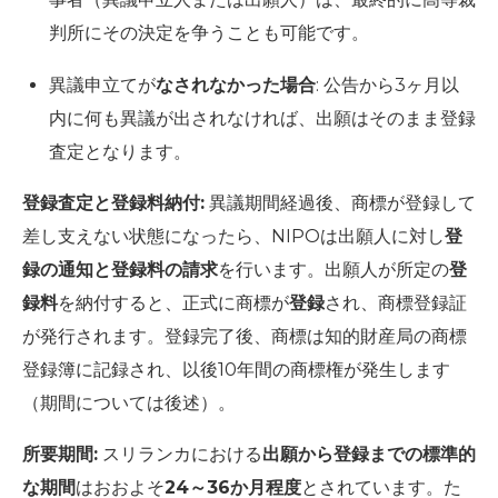
判所にその決定を争うことも可能です。
異議申立てが
なされなかった場合
: 公告から3ヶ月以
内に何も異議が出されなければ、出願はそのまま登録
査定となります。
登録査定と登録料納付:
異議期間経過後、商標が登録して
差し支えない状態になったら、NIPOは出願人に対し
登
録の通知と登録料の請求
を行います。出願人が所定の
登
録料
を納付すると、正式に商標が
登録
され、商標登録証
が発行されます。登録完了後、商標は知的財産局の商標
登録簿に記録され、以後10年間の商標権が発生します
（期間については後述）。
所要期間:
スリランカにおける
出願から登録までの標準的
な期間
はおおよそ
24～36か月程度
とされています。た