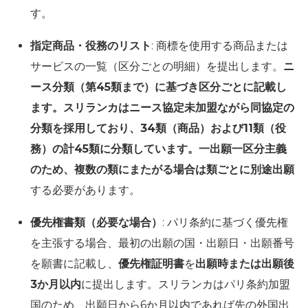
す。
指定商品・役務のリスト
: 商標を使用する商品または
サービスの一覧（区分ごとの明細）を提出します。
ニ
ース分類（第45類まで）に基づき区分ごとに記載し
ます。スリランカはニース協定未加盟ながら同協定の
分類を採用しており、34類（商品）および11類（役
務）の計45類に分類しています。一出願一区分主義
のため、複数の類にまたがる場合は類ごとに別途出願
する必要があります。
優先権書類（必要な場合）
: パリ条約に基づく優先権
を主張する場合、最初の出願の国・出願日・出願番号
を願書に記載し、
優先権証明書
を
出願時または出願後
3か月以内
に提出します。スリランカはパリ条約加盟
国のため、出願日から6か月以内であれば先の外国出