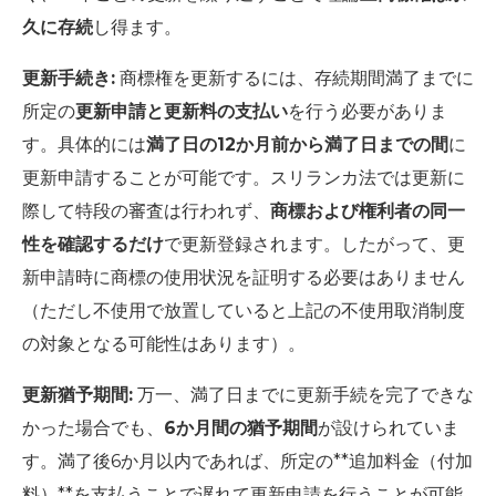
久に存続
し得ます。
更新手続き:
商標権を更新するには、存続期間満了までに
所定の
更新申請と更新料の支払い
を行う必要がありま
す。具体的には
満了日の12か月前から満了日までの間
に
更新申請することが可能です。スリランカ法では更新に
際して特段の審査は行われず、
商標および権利者の同一
性を確認するだけ
で更新登録されます。したがって、更
新申請時に商標の使用状況を証明する必要はありません
（ただし不使用で放置していると上記の不使用取消制度
の対象となる可能性はあります）。
更新猶予期間:
万一、満了日までに更新手続を完了できな
かった場合でも、
6か月間の猶予期間
が設けられていま
す。満了後6か月以内であれば、所定の**追加料金（付加
料）**を支払うことで遅れて更新申請を行うことが可能