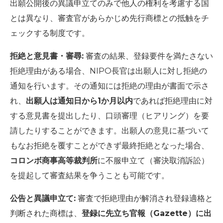
出願公開後の異議申立てのみで他人の権利を考慮する国
とは異なり、審査官があらかじめ先行商標との抵触をチ
ェックする制度です。
拒絶と意見書・審尋:
審査の結果、登録要件を満たさない
拒絶理由がある場合、NIPO長官は出願人に対し拒絶の
通知を行います。その通知には拒絶の理由が書面で示さ
れ、
出願人は通知日から1か月以内
であれば拒絶理由に対
する意見書を提出したり、口頭審理（ヒアリング）を要
請したりすることができます。出願人の意見に基づいて
もなお拒絶を覆すことができず最終拒絶となった場合、
コロンボ商事高等裁判所
に不服申立て（審決取消訴訟）
を提起して審査結果を争うことも可能です。
公告と異議申立て:
審査で拒絶理由が解消され登録適格と
判断された商標は、
登録に先立ち官報（Gazette）に出