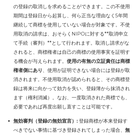
の登録の取消しを求めることができます。この不使用
期間は登録日から起算し、何ら正当な理由なく5年間
継続して商標を使用していない場合が対象です。不使
用取消の請求は、おそらくNIPOに対する**取消申立
て手続（審判）**として行われます。取消し請求がな
されると、商標権者は自己の商標の使用事実を証明す
る機会が与えられます。
使用の有無の立証責任は商標
権者側にあり
、使用が証明できない場合には登録が取
消されます。不使用取消が認められると、その商標登
録は将来に向かって効力を失い、登録簿から抹消され
ます（権利消滅）。なお、一度取消された商標でも、
必要であれば再度出願し直すことは可能です。
無効審判（登録の無効宣言）:
登録商標が本来登録す
べきでない事情に基づき登録されてしまった場合、
無