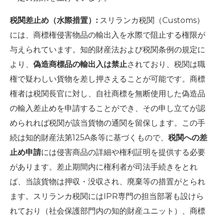
税関差止め（水際措置）:
スリランカ税関（Customs）
には、商標権侵害物品の輸出入を水際で阻止する権限が
与えられています。知的財産法および税関条例の規定に
より、
偽造商標品の輸出入は禁止
されており、税関は職
権で疑わしい貨物を差し押さえることが可能です。商標
権者は税関長官に対し、自社商標を無断使用した偽造品
の輸入差止めを申請することができ、その申し立てが認
められれば税関が該当貨物の通関を留保します。この手
続は知的財産法第125A条等に基づくもので、
税関への差
止め申請
には侵害商品の詳細や権利証明を提供する必要
があります。差止期間内に権利者が司法手続きをとれ
ば、当該貨物は押収・没収され、廃棄等の措置がとられ
ます。スリランカ税関にはIPR専門の担当部署も設けら
れており（社会保護部門内の知的財産ユニット）、商標