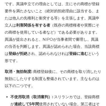
です。異議申立ての理由としては、主にその商標が登録
要件を満たさないこと（絶対的拒絶理由に該当する、ま
たは他人の先権利と衝突する等）を主張します。異議申
立人は
利害関係を有する者
（既存の商標権者や実際にそ
の商標を使用している者など）である必要があります。
異議が提出されると、NIPOが当事者間で審理し、異議
の当否を判断します。異議が認められた場合、当該商標
は
登録が拒絶
され、認められなければ
登録に進む
という
形です。
取消・無効制度:
商標登録後に、その商標を取り消したり
無効にしたりする制度も整備されています。主なものは
以下の二つです。
不使用取消（取消審判）:
スリランカでは、登録商標
が
連続して5年間
使用されていない場合、第三者はそ