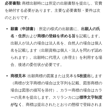
必要書類:
商標出願時には所定の出願書類を提出し、官費
を納付する必要があります。主要な必要書類・要件は次
のとおりです。
願書（申請書）
: 所定の様式の出願書に、
出願人の氏
名・住所
および
商標の登録を求める旨
を記載します。
出願人が法人の場合は法人名を、自然人の場合は個人
名を記載します（出願資格は個人・法人を問わず認め
られます）。出願時に代理人（弁理士）を利用する場
合、後述の委任状が必要です。
商標見本
: 出願商標の図案または見本を
5枚提出
します
（商標が文字商標の場合は文字列を記載、図形商標の
場合は図形の描写を添付）。カラー商標の場合はカラ
ーの見本を提出します。スリランカには
標準文字制度
がなく
、商標は提出されたとおりの態様で登録されま