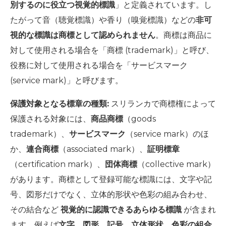
別するのに役立つ視覚的標識
」と定義されています。し
たがって音（聴覚標識）や香り（嗅覚標識）などの
非可
視的な標識は商標として認められません
。商標は商品に
対して使用される場合を「商標 (trademark)」と呼び、
役務に対して使用される場合を「サービスマーク
(service mark)」と呼びます。
保護対象となる標章の種類:
スリランカで商標権によって
保護される対象には、
商品商標
（goods
trademark）、
サービスマーク
（service mark）のほ
か、
連合商標
（associated mark）、
証明標章
（certification mark）、
団体商標
（collective mark）
があります。商標として登録可能な標識には、文字や記
号、図形だけでなく、立体的形状や色彩の組み合わせ、
その結合など
視覚的に認識できるあらゆる標識
が含まれ
ます。例えば
文字、図形、記号、立体形状、色彩の組合