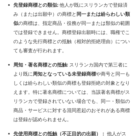
先登録商標との類似:
他人が既にスリランカで登録済
み（または出願中）の商標と
同一または紛らわしい類
似
の商標は、指定商品・役務が同一または類似の範囲
では登録できません。商標登録出願時には、職権でこ
のような先行商標との抵触（相対的拒絶理由）につい
ても審査が行われます。
周知・著名商標との抵触:
スリランカ国内で第三者に
より既に
周知となっている未登録商標
や商号と同一も
しくは紛らわしい類似の商標も登録拒絶の対象となり
えます。特に著名商標については、当該著名商標がス
リランカで登録されていない場合でも、同一・類似の
商品・サービスに対する混同惹起のおそれがある商標
は登録が認められません。
先使用商標との抵触（不正目的の出願）：
他人がス