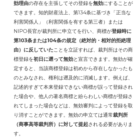
効理由
の存在を主張してその登録を
無効
にすることが
できます。知的財産法上、第134条に基づき「正当な
利害関係人」（利害関係を有する第三者）または
NIPO長官が裁判所に申立てを行い、商標が
登録時に
第103条または104条の規定（絶対的・相対的拒絶理
由）に反していた
ことを立証すれば、裁判所はその商
標登録を
初日に遡って無効
と宣言できます。無効が確
定すると、当該商標登録は初めから存在しなかったも
のとみなされ、権利は遡及的に消滅します。例えば、
記述的すぎて本来登録できない商標が誤って登録され
た場合や、他人の著名商標と紛らわしい商標が登録さ
れてしまった場合などは、無効審判によって登録を取
り消すことができます。無効の申立ては通常
裁判所
（商事高等裁判所）に対して提起
される必要がありま
す。