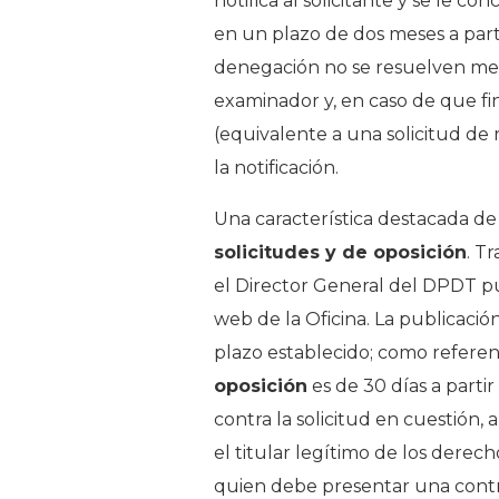
notifica al solicitante y se le 
en un plazo de dos meses a parti
denegación no se resuelven medi
examinador y, en caso de que fi
(equivalente a una solicitud de 
la notificación.
Una característica destacada de
solicitudes y de oposición
. T
el Director General del DPDT publ
web de la Oficina. La publicació
plazo establecido; como referenc
oposición
es de 30 días a parti
contra la solicitud en cuestión,
el titular legítimo de los derech
quien debe presentar una contr