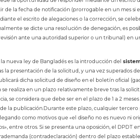
concede la oportunidad de responder mediante un escrito 
r de la fecha de notificación (prorrogable en un mes si es
ante el escrito de alegaciones o la corrección, se celeb
nalmente se dicte una resolución de denegación, es pos
revisión ante una autoridad superior o un tribunal) en u
 la nueva ley de Bangladés es la introducción del
sistem
ras la presentación de la solicitud, y una vez superados 
icará dicha solicitud de diseño en el boletín oficial (gac
n se realiza en un plazo relativamente breve tras la solic
ia, se considera que debe ser en el plazo de 1 a 2 meses t
r de la publicación.Durante este plazo, cualquier tercer
 alegando como motivos que «el diseño no es nuevo ni orig
os», entre otros. Si se presenta una oposición, el DPDT env
ademanda (contradeclaración) dentro del plazo estable