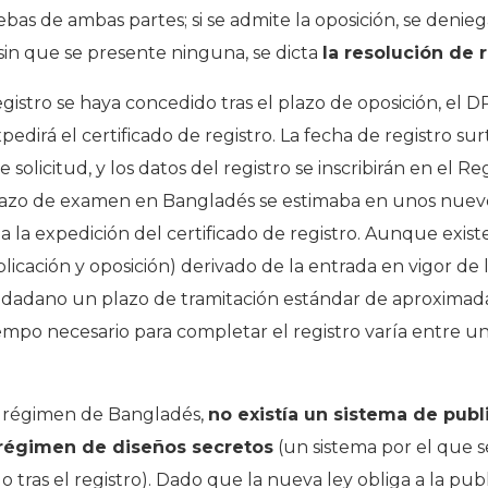
as de ambas partes; si se admite la oposición, se deniega l
sin que se presente ninguna, se dicta
la resolución de 
egistro se haya concedido tras el plazo de oposición, el
pedirá el certificado de registro. La fecha de registro sur
e solicitud, y los datos del registro se inscribirán en el R
plazo de examen en Bangladés se estimaba en unos nuev
ta la expedición del certificado de registro. Aunque exi
licación y oposición) derivado de la entrada en vigor de
udadano un plazo de tramitación estándar de aproximad
 tiempo necesario para completar el registro varía entre 
o régimen de Bangladés,
no existía un sistema de publi
régimen de diseños secretos
(un sistema por el que s
ras el registro). Dado que la nueva ley obliga a la public