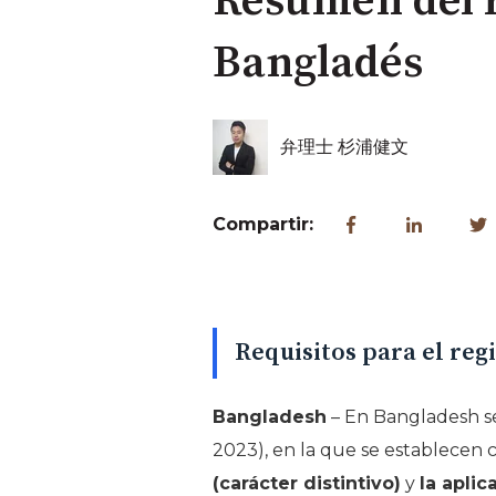
Resumen del r
Bangladés
弁理士 杉浦健文
Compartir:
Requisitos para el reg
Bangladesh
– En Bangladesh se
2023), en la que se establecen c
(carácter distintivo)
y
la aplic