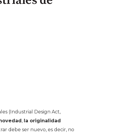
triales de
s (Industrial Design Act,
 novedad
,
la originalidad
trar debe ser nuevo, es decir, no