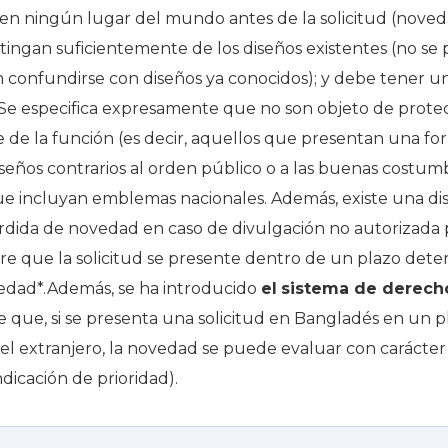
 en ningún lugar del mundo antes de la solicitud (nove
istingan suficientemente de los diseños existentes (no se
 confundirse con diseños ya conocidos); y debe tener u
Se especifica expresamente que no son objeto de protec
e de la función (es decir, aquellos que presentan una f
diseños contrarios al orden público o a las buenas costum
e incluyan emblemas nacionales. Además, existe una dis
rdida de novedad en caso de divulgación no autorizada 
mpre que la solicitud se presente dentro de un plazo det
vedad*.Además, se ha introducido
el
sistema de derecho
e que, si se presenta una solicitud en Bangladés en un pl
n el extranjero, la novedad se puede evaluar con carácter 
ndicación de prioridad).