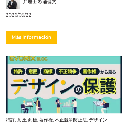
弁理士 杉浦健文
2026/05/22
Más información
特許
,
意匠
,
商標
,
著作権
,
不正競争防止法
,
デザイン