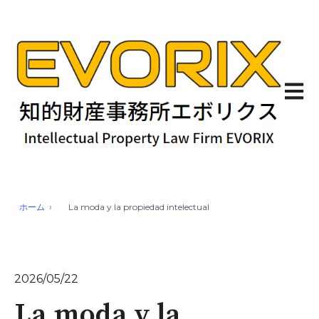
Abrir 
ホーム
La moda y la propiedad intelectual
2026/05/22
La moda y la