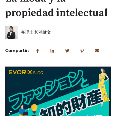
propiedad intelectual
弁理士 杉浦健文
Compartir: