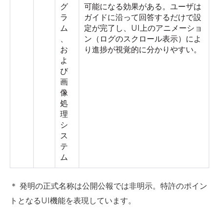
グ
可能になる効果がある。ユーザは
ラ
ガイドに沿って回答するだけで設
ム
定が完了し、UI上のアニメーショ
、
ン（ログのスクロール表示）によ
お
り進捗が視覚的に分かりやすい。
よ
び
画
像
処
理
シ
ス
テ
ム
＊ 発明の正式名称は公開公報では非明示。特許のポイン
トとなるUI機能を表現しています。