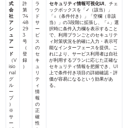
式
許
ラ
セキュリティ情報可視化UI
。チェ
会
第
ウ
ックボックスを「✓（該当）」
社
74
ド
「△（条件付き）」「空欄（非該
ア
48
サ
当）」の3段階に拡張し、「△」選
シ
29
ー
択時に条件入力欄を表示すること
ュ
3
ビ
で、利用プランごとのセキュリテ
ア
号
ス
ィ対策状況を的確に入力・表示可
ー
（
の
能なインターフェースを提供。こ
ド
登
セ
れにより、サービス利用者は自社
（V
録
キ
が利用するプランに応じた正確な
isio
）
ュ
セキュリティ情報を把握でき、UI
nal
リ
上で条件付き項目の詳細確認・評
グ
テ
価が容易になるという効果があ
ル
ィ
る。
ー
情
プ
報
）
の
※
正
サ
確
ー
性