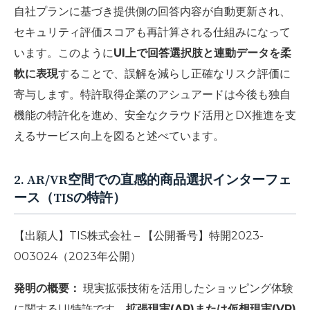
自社プランに基づき提供側の回答内容が自動更新され、
セキュリティ評価スコアも再計算される仕組みになって
います。このように
UI上で回答選択肢と連動データを柔
軟に表現
することで、誤解を減らし正確なリスク評価に
寄与します。特許取得企業のアシュアードは今後も独自
機能の特許化を進め、安全なクラウド活用とDX推進を支
えるサービス向上を図ると述べています。
2. AR/VR空間での直感的商品選択インターフェ
ース（TISの特許）
【出願人】TIS株式会社 – 【公開番号】特開2023-
003024（2023年公開）
発明の概要：
現実拡張技術を活用したショッピング体験
に関するUI特許です。
拡張現実(AR)または仮想現実(VR)