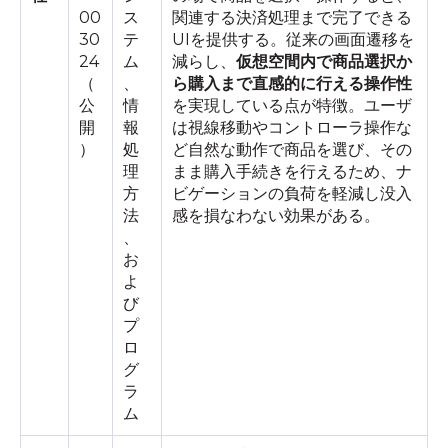
00
ス
関連する決済処理まで完了できる
30
テ
UIを提供する。従来の画面遷移を
24
ム
減らし、
仮想空間内で商品選択か
（
、
ら購入まで直感的に行える操作性
公
情
を実現している点が特徴。ユーザ
開
報
は視線移動やコントローラ操作な
）
処
ど自然な動作で商品を選び、その
理
まま購入手続きを行えるため、ナ
方
ビゲーションの負荷を軽減し没入
法
感を損なわない効果がある。
、
お
よ
び
プ
ロ
グ
ラ
ム