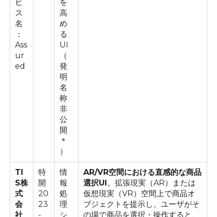
ビ
を
ス
高
名
め
：
る
Ass
UI
ur
（
ed
発
明
名
称
非
公
開
＊
）
TI
特
情
AR/VR空間における直感的な商品
S株
開
報
選択UI
。拡張現実（AR）または
式
20
処
仮想現実（VR）空間上で商品オ
会
23
理
ブジェクトを提示し、ユーザがそ
社
-
シ
の場で商品を選択・操作すると、