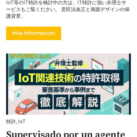
IoT等のIT特許を検討中の方は、IT特許に強い弁理士サ
ービスもご覧ください。 意匠法改正と画面デザインの保
護背景...
Más información
特許
,
IoT
Supervisado por un agente