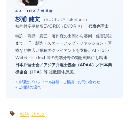
AUTHOR / 執筆者
杉浦 健文
（SUGIURA Takefumi）
知的財産事務所EVORIX（EVORIX）
代表弁理士
特許・商標・意匠・著作権の出願から審判・侵害訴訟
まで、IT・製造・スタートアップ・ファッション・医
療など幅広い業種のクライアントを支援。AI・IoT・
Web3・FinTech等の先端分野の知財戦略にも精通。
日本弁理士会／アジア弁理士協会（APAA）／日本商
標協会（JTA）
等 複数団体所属。
→ 弁理士プロフィール詳細
→ ご相談・お問い合わせ
→ ご相談の流れ
特許
,
UI/UX