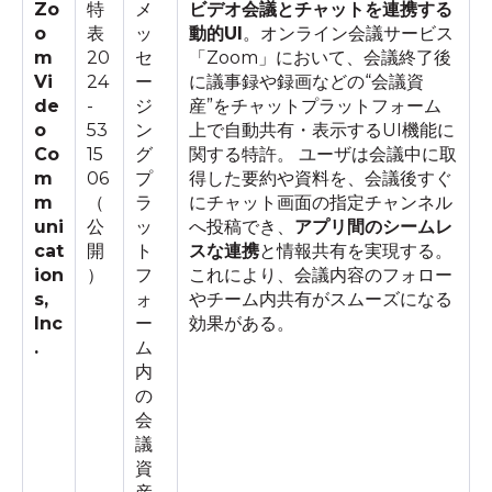
Zo
特
メ
ビデオ会議とチャットを連携する
o
表
ッ
動的UI
。オンライン会議サービス
m
20
セ
「Zoom」において、会議終了後
Vi
24
ー
に議事録や録画などの“会議資
de
-
ジ
産”をチャットプラットフォーム
o
53
ン
上で自動共有・表示するUI機能に
Co
15
グ
関する特許。 ユーザは会議中に取
m
06
プ
得した要約や資料を、会議後すぐ
m
（
ラ
にチャット画面の指定チャンネル
uni
公
ッ
へ投稿でき、
アプリ間のシームレ
cat
開
ト
スな連携
と情報共有を実現する。
ion
）
フ
これにより、会議内容のフォロー
s,
ォ
やチーム内共有がスムーズになる
Inc
ー
効果がある。
.
ム
内
の
会
議
資