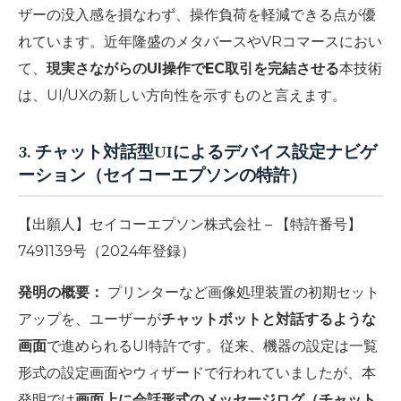
ザーの没入感を損なわず、操作負荷を軽減できる点が優
れています。近年隆盛のメタバースやVRコマースにおい
て、
現実さながらのUI操作でEC取引を完結させる
本技術
は、UI/UXの新しい方向性を示すものと言えます。
3. チャット対話型UIによるデバイス設定ナビゲ
ーション（セイコーエプソンの特許）
【出願人】セイコーエプソン株式会社 – 【特許番号】
7491139号（2024年登録）
発明の概要：
プリンターなど画像処理装置の初期セット
アップを、ユーザーが
チャットボットと対話するような
画面
で進められるUI特許です。従来、機器の設定は一覧
形式の設定画面やウィザードで行われていましたが、本
発明では
画面上に会話形式のメッセージログ（チャット