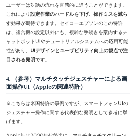
ユーザーは対話の流れを直感的に追うことができます。
これにより
設定作業のハードルを下げ、操作ミスを減ら
す
効果が期待できます。セイコーエプソンのこの特許
は、複合機の設定以外にも、複雑な手続きを案内するチ
ャットボットUIやチュートリアルシステムへの応用可能
性があり、
UIデザインとユーザビリティ向上の観点で注
目される発明
です。
4. （参考）マルチタッチジェスチャーによる画
面操作UI（Appleの関連特許）
※こちらは米国特許の事例ですが、スマートフォンUIの
ジェスチャー操作に関する代表的な発明として参考に挙
げます。
Apple社は2000年代後半に、
マルチタッチスクリーン