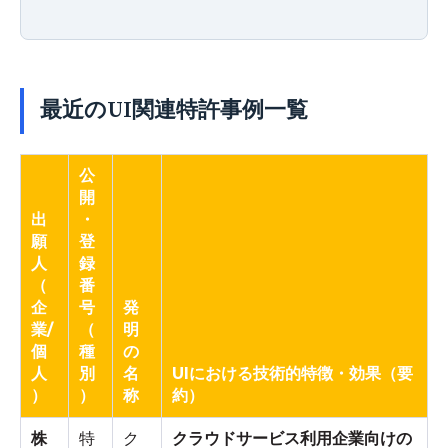
最近のUI関連特許事例一覧
公
開
出
・
願
登
人
録
（
番
企
号
発
業/
（
明
個
種
の
人
別
名
UIにおける技術的特徴・効果（要
）
）
称
約）
株
特
ク
クラウドサービス利用企業向けの