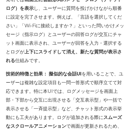
ログ）を表示
し、ユーザーに質問を投げかけながら順番
に設定を完了させます。例えば、「言語を選択してくだ
さい」「Wi-Fiに接続しますか？」といった問いかけメッ
セージ（指示ログ）とユーザーの回答ログが交互にチャ
ット画面に表示され、ユーザーが回答を入力・選択する
とログが
上下にスライドして消え、新たな質問が表示さ
れる
仕組みです。
技術的特徴と効果：
擬似的な会話UI
を用いることで、ユ
ーザーは複雑な設定項目も一問一答形式で順序立てて対
応できます。特に本UIでは、ログメッセージを画面上
部・下部から交互に出現させる「交互表示型」や一括で
表示させる「一斉提示型」など、チャット形式の表示挙
動にも工夫があります。ログが追加される際に
スムーズ
なスクロールアニメーション
で画面が更新されるため、