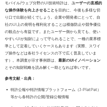
モバイル/ウェブ分野のUI技術特許は、
ユーザーの直感的
な操作体験を向上させること
を目的に、今後も多様な切
り口で出願が続くでしょう。企業や開発者にとって、自
社のUI上の発明を権利化することは模倣防止や競争優位
の観点から有益です。またユーザー側から見ても、使い
やすいUIが知財によって守られることで、一種の業界標
準として定着していくケースもあります（実際、スワイ
プ操作などは各社ライセンスの下で広く普及していま
す）。本調査が示す事例群は、
最新のUIイノベーション
とその知財戦略を読み解く一助となれば幸いです。
参考文献・出典：
特許公報や特許情報プラットフォーム（J-PlatPat）
等から各特許の公開/登録公報情報