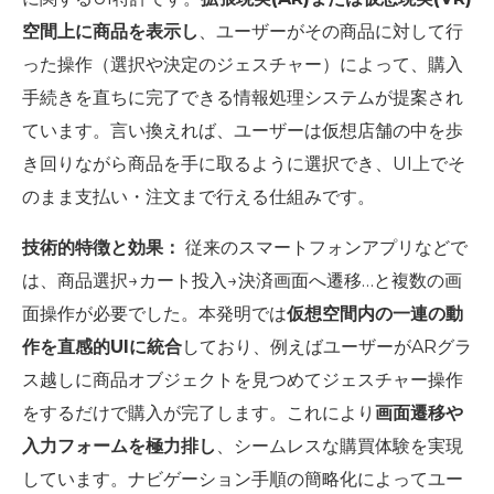
空間上に商品を表示し
、ユーザーがその商品に対して行
った操作（選択や決定のジェスチャー）によって、購入
手続きを直ちに完了できる情報処理システムが提案され
ています。言い換えれば、ユーザーは仮想店舗の中を歩
き回りながら商品を手に取るように選択でき、UI上でそ
のまま支払い・注文まで行える仕組みです。
技術的特徴と効果：
従来のスマートフォンアプリなどで
は、商品選択→カート投入→決済画面へ遷移…と複数の画
面操作が必要でした。本発明では
仮想空間内の一連の動
作を直感的UIに統合
しており、例えばユーザーがARグラ
ス越しに商品オブジェクトを見つめてジェスチャー操作
をするだけで購入が完了します。これにより
画面遷移や
入力フォームを極力排し
、シームレスな購買体験を実現
しています。ナビゲーション手順の簡略化によってユー