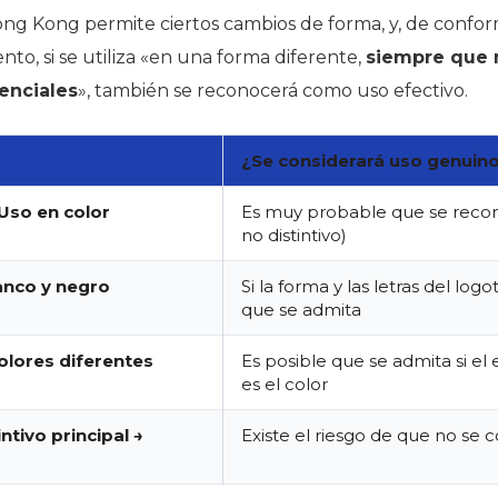
ong Kong permite ciertos cambios de forma, y, de conform
nto, si se utiliza «en una forma diferente,
siempre que 
enciales
», también se reconocerá como uso efectivo.
¿Se considerará uso genuin
 Uso en color
Es muy probable que se recon
no distintivo)
lanco y negro
Si la forma y las letras del log
que se admita
olores diferentes
Es posible que se admita si el 
es el color
intivo principal →
Existe el riesgo de que no se