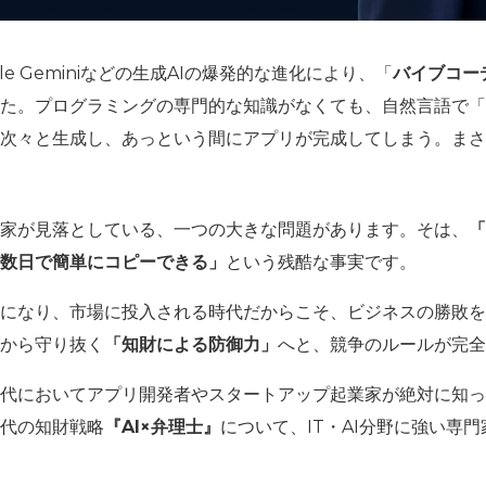
ogle Geminiなどの生成AIの爆発的な進化により、「
バイブコーデ
た。プログラミングの専門的な知識がなくても、自然言語で「
を次々と生成し、あっという間にアプリが完成してしまう。ま
家が見落としている、一つの大きな問題があります。そは、
「
数日で簡単にコピーできる」
という残酷な事実です。
になり、市場に投入される時代だからこそ、ビジネスの勝敗を
から守り抜く
「知財による防御力」
へと、競争のルールが完全
代においてアプリ開発者やスタートアップ起業家が絶対に知っ
代の知財戦略
『AI×弁理士』
について、IT・AI分野に強い専