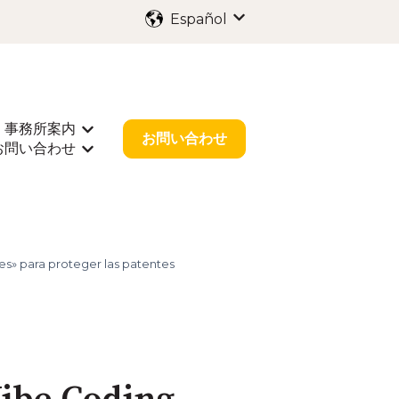
Español
Traducciones de Mostr
事務所案内
出願
rar submenú de 業種別サポート
Mostrar submenú de 事務所案内
お問い合わせ
お問い合わせ
r submenú de お役立ち情報
Mostrar submenú de お問い合わせ
es» para proteger las patentes