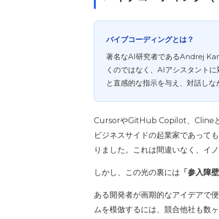
バイブコーディングとは？
著名なAI研究者であるAndrej
くのではなく、AIアシスタント
と直感的な指示を与え、対話しな
CursorやGitHub Copil
ビジネスサイドの起業家であっても
りました。これは間違いなく、イノ
しかし、この光の裏には
「参入障壁
ある開発者が画期的なアイデアで便
ムを模倣するには、競合他社も数ヶ