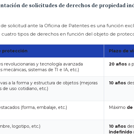
tación de solicitudes de derechos de propiedad indu
de solicitud ante la Oficina de Patentes es una función excl
n cuatro tipos de derechos en función del objeto de protecc
e protección
Plazo de v
s revolucionarias y tecnología avanzada
20 años
a p
s mecánicas, sistemas de TI e IA, etc.)
ivas a la forma y estructura de objetos (mejoras
10 años
des
s de uso cotidiano, etc.)
stacados (forma, embalaje, etc.)
Máximo
de
bre, logotipo, etc.)
10 años
des
indefinido