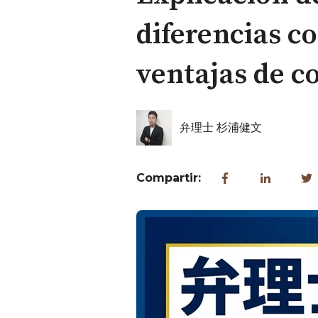
diferencias co
ventajas de co
弁理士 杉浦健文
Compartir: