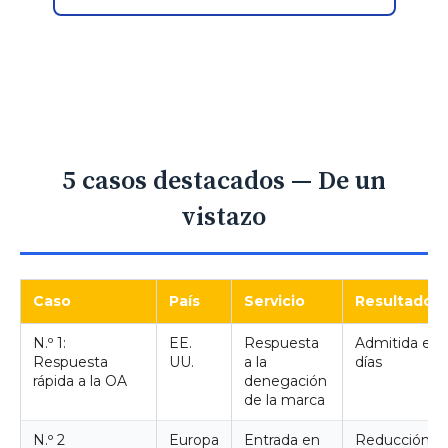
5 casos destacados — De un
vistazo
Caso
País
Servicio
Resultado
N.º 1:
EE.
Respuesta
Admitida en 
Respuesta
UU.
a la
días
rápida a la OA
denegación
de la marca
N.º 2
Europa
Entrada en
Reducción de