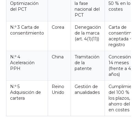
Optimización
la fase
50 % en los
del PCT
nacional del
costes
PCT
N.º 3 Carta de
Corea
Denegación
Carta de
consentimiento
de la marca
consentimie
(art. 4(1)(11))
aceptada +
registro
N.º 4
China
Tramitación
Concesión e
Aceleración
de la
14 meses
PPH
patente
(frente a 4
años)
N.º 5
Reino
Gestión de
Cumplimient
Adquisición de
Unido
anualidades
del 100 % de
cartera
los plazos,
ahorro del 35
en costes