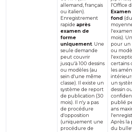
allemand, français
l'Office 
ou italien).
Examen 
Enregistrement
fond
(du
rapide
après
moyenne
examen de
l'examen 
forme
mois). 
uniquement
. Une
pour un 
seule demande
ou modèl
peut couvrir
l'except
jusqu'à 100 dessins
certains 
ou modèles (au
les amé
sein d'une même
intérieurs
classe). Il existe un
un syst
système de report
dessin o
de publication (30
confiden
mois). Il n'y a pas
publié p
de procédure
ans max
d'opposition
l'enregis
(uniquement une
Après la 
procédure de
du bulle