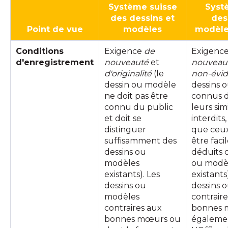
Système suisse
Syst
des dessins et
des
Point de vue
modèles
modèle
Conditions
Exigence
de
Exigenc
d'enregistrement
nouveauté
et
nouveau
d'originalité
(le
non-évi
dessin ou modèle
dessins 
ne doit pas être
connus d
connu du public
leurs sim
et doit se
interdit
distinguer
que ceu
suffisamment des
être fac
dessins ou
déduits 
modèles
ou modè
existants). Les
existants
dessins ou
dessins 
modèles
contrair
contraires aux
bonnes 
bonnes mœurs ou
égalemen