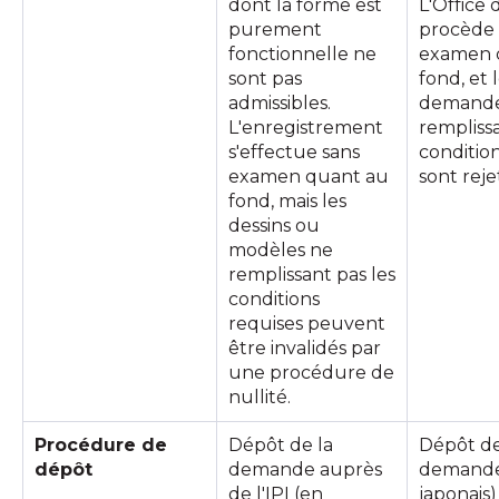
dont la forme est
L'Office 
purement
procède 
fonctionnelle ne
examen 
sont pas
fond, et 
admissibles.
demande
L'enregistrement
remplissa
s'effectue sans
conditio
examen quant au
sont reje
fond, mais les
dessins ou
modèles ne
remplissant pas les
conditions
requises peuvent
être invalidés par
une procédure de
nullité.
Procédure de
Dépôt de la
Dépôt de
dépôt
demande auprès
demande
de l'IPI (en
japonais