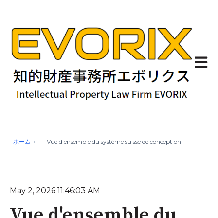
Ouvrir
ホーム
Vue d'ensemble du système suisse de conception
May 2, 2026 11:46:03 AM
Vue d'ensemble du