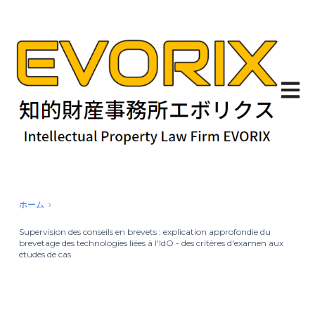
Ouvrir
ホーム
Supervision des conseils en brevets : explication approfondie du
brevetage des technologies liées à l'IdO - des critères d'examen aux
études de cas