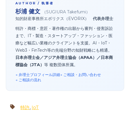
AUTHOR / 執筆者
杉浦 健文
（SUGIURA Takefumi）
知的財産事務所エボリクス（EVORIX）
代表弁理士
特許・商標・意匠・著作権の出願から審判・侵害訴訟
まで、IT・製造・スタートアップ・ファッション・医
療など幅広い業種のクライアントを支援。AI・IoT・
Web3・FinTech等の先端分野の知財戦略にも精通。
日本弁理士会／アジア弁理士協会（APAA）／日本商
標協会（JTA）
等 複数団体所属。
→ 弁理士プロフィール詳細
→ ご相談・お問い合わせ
→ ご相談の流れ
特許
,
IoT