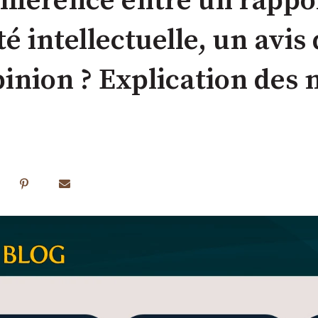
différence entre un rapp
té intellectuelle, un avis 
pinion ? Explication des 