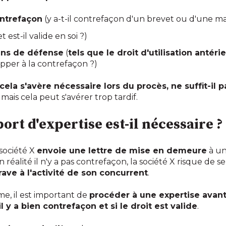
ontrefaçon
(y a-t-il contrefaçon d'un brevet ou d'une m
t est-il valide en soi ?)
ens de défense
(
tels que le droit d'utilisation antéri
pper à la contrefaçon ?)
i cela s'avère nécessaire lors du procès, ne suffit-i
, mais cela peut s'avérer trop tardif.
rt d'expertise est-il nécessaire ?
société X
envoie une lettre de mise en demeure
à un
 réalité il n'y a pas contrefaçon, la société X risque de se
ve à l'activité de son concurrent
.
e, il est important de
procéder à une expertise avant
'il y a bien contrefaçon et si le droit est valide
.