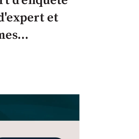
ort d'enquête
d'expert et
mes...