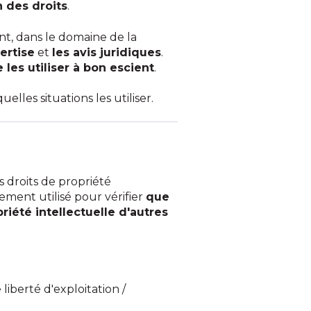
n des droits
.
nt, dans le domaine de la
ertise
et
les avis juridiques
.
e les utiliser à bon escient
.
elles situations les utiliser.
 droits de propriété
lement utilisé pour vérifier
que
riété intellectuelle d'autres
liberté d'exploitation /