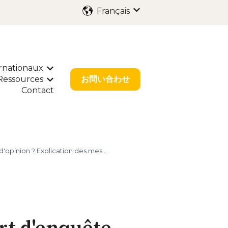
Français
Afficher le sous-menu p
rnationaux
enu pour Services
Afficher le sous-menu pour Dépôts Internat
Ressources
お問い合わせ
our Solutions Sectorielles
r le sous-menu pour À propos
Afficher le sous-menu pour Ressources
Contact
d'opinion ? Explication des mes...