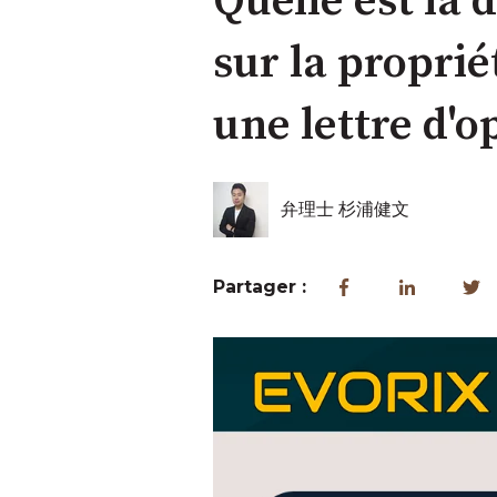
Quelle est la 
sur la proprié
une lettre d'o
弁理士 杉浦健文
Partager :