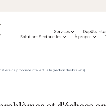
Services
Dépôts Inte
Afficher le sous-m
Solutions Sectorielles
À propos
Afficher le sous-menu p
Affiche
tière de propriété intellectuelle (section des brevets)