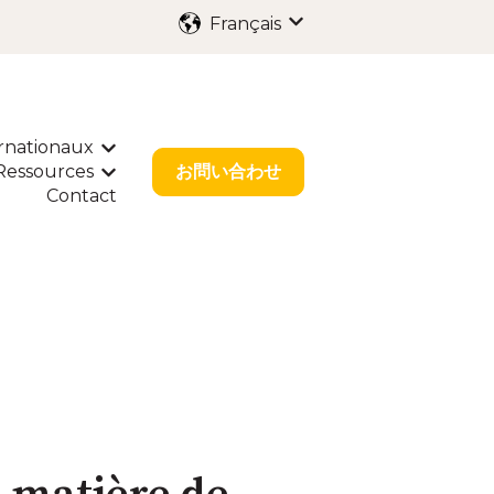
Français
Afficher le sous-menu p
rnationaux
enu pour Services
Afficher le sous-menu pour Dépôts Internat
Ressources
お問い合わせ
our Solutions Sectorielles
r le sous-menu pour À propos
Afficher le sous-menu pour Ressources
Contact