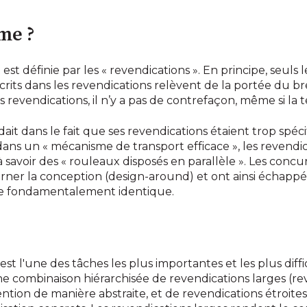
me ?
est définie par les « revendications ». En principe, seuls
its dans les revendications relèvent de la portée du brev
revendications, il n’y a pas de contrefaçon, même si la te
ait dans le fait que ses revendications étaient trop spécif
 dans un « mécanisme de transport efficace », les revendic
 à savoir des « rouleaux disposés en parallèle ». Les conc
rner la conception (design-around) et ont ainsi échapp
dée fondamentalement identique.
st l'une des tâches les plus importantes et les plus diffi
e combinaison hiérarchisée de revendications larges (r
ention de manière abstraite, et de revendications étroit