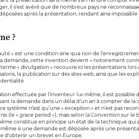
uivant la présentation sans même s'en rendre compte. Pire
r, il s'est avéré que de nombreux pays ne reconnaissaie
osées après la présentation, rendant ainsi impossible l
me ?
auté » est une condition sine qua non de l'enregistremen
la demande, cette invention devient « notoirement connu
e terme « divulgation » recouvre ici les présentations lors
e salons, la publication sur des sites web, ainsi que les expl
dentialité.
gation effectuée par l’inventeur lui-même, il est possible
nt la demande dans un délai d’un an à compter de la di
 système n’est qu’une « exception » et n’est pas reconnu
nis (le « grace period »), mais selon la Convention sur le
même constitue en principe un état de la technique qui p
même si une demande est déposée après une présentation
ble d'obtenir un brevet en Europe.