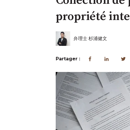
Collection de
propriété inte
弁理士 杉浦健文
Partager :