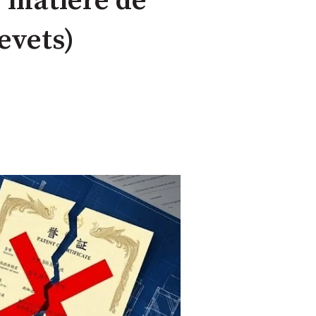
n matière de
evets)