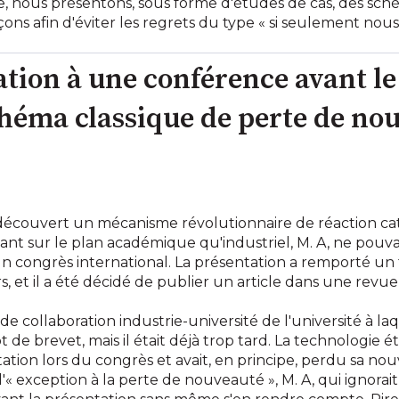
, nous présentons, sous forme d'études de cas, des sché
ons afin d'éviter les regrets du type « si seulement nous 
ation à une conférence avant le
éma classique de perte de no
a découvert un mécanisme révolutionnaire de réaction cat
nt sur le plan académique qu'industriel, M. A, ne pouv
un congrès international. La présentation a remporté un f
et il a été décidé de publier un article dans une revue 
 de collaboration industrie-université de l'université à la
e brevet, mais il était déjà trop tard. La technologie é
tation lors du congrès et avait, en principe, perdu sa nou
l'« exception à la perte de nouveauté », M. A, qui ignorai