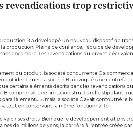
 revendications trop restricti
production B a développé un nouveau dispositif de tran
de la production. Pleine de confiance, l'équipe de dév
 sans encombre. Les revendications du brevet décrivaient
ment du produit, la société concurrente C a commerciali
ement identiques.La société B a invoqué une contrefaçon
 que certains éléments décrits dans les revendications du
été B comprenait une limitation structurelle stipulant qu
arallèlement… », mais la société C avait contourné le br
 », tout en conservant la même fonctionnalité.
e valoir ses droits. Bien que le développement ait pris tr
aines de millions de yens, la barrière à l'entrée créée p