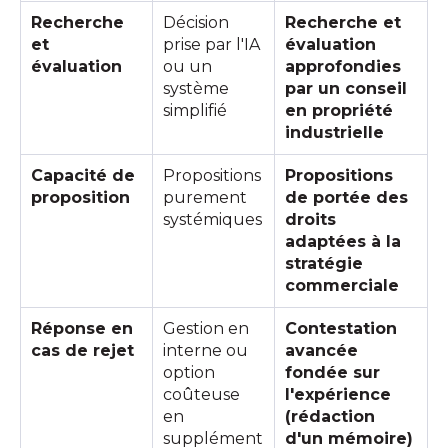
Recherche
Décision
Recherche et
et
prise par l'IA
évaluation
évaluation
ou un
approfondies
système
par un conseil
simplifié
en propriété
industrielle
Capacité de
Propositions
Propositions
proposition
purement
de portée des
systémiques
droits
adaptées à la
stratégie
commerciale
Réponse en
Gestion en
Contestation
cas de rejet
interne ou
avancée
option
fondée sur
coûteuse
l'expérience
en
(rédaction
supplément
d'un mémoire)