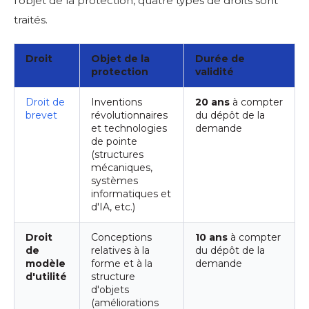
l'objet de la protection, quatre types de droits sont
traités.
Droit
Objet de la
Durée de
protection
validité
Droit de
Inventions
20 ans
à compter
brevet
révolutionnaires
du dépôt de la
et technologies
demande
de pointe
(structures
mécaniques,
systèmes
informatiques et
d'IA, etc.)
Droit
Conceptions
10 ans
à compter
de
relatives à la
du dépôt de la
modèle
forme et à la
demande
d'utilité
structure
d'objets
(améliorations