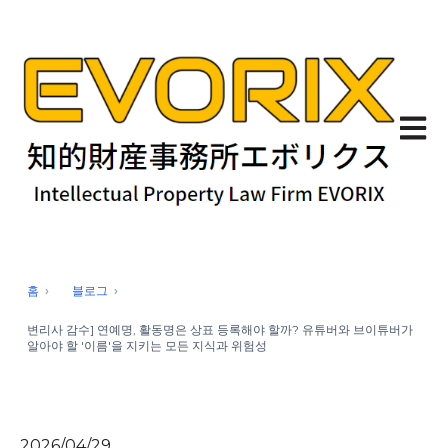
기본 
홈
블로그
변리사 감수] 연예명, 활동명은 상표 등록해야 할까? 유튜버와 브이튜버가
알아야 할 '이름'을 지키는 모든 지식과 위험성
2026/04/29