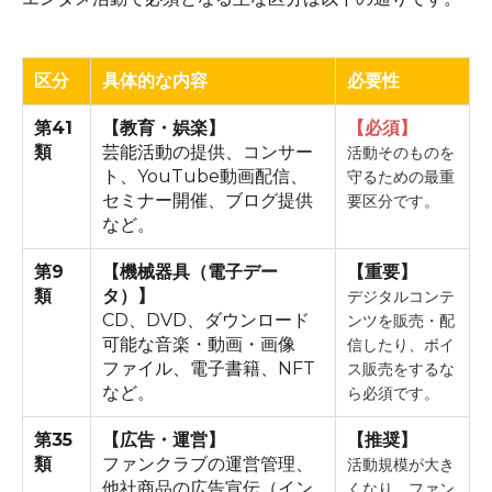
区分
具体的な内容
必要性
第41
【教育・娯楽】
【必須】
類
芸能活動の提供、コンサー
活動そのものを
ト、YouTube動画配信、
守るための最重
セミナー開催、ブログ提供
要区分です。
など。
第9
【機械器具（電子デー
【重要】
類
タ）】
デジタルコンテ
CD、DVD、ダウンロード
ンツを販売・配
可能な音楽・動画・画像
信したり、ボイ
ファイル、電子書籍、NFT
ス販売をするな
など。
ら必須です。
第35
【広告・運営】
【推奨】
類
ファンクラブの運営管理、
活動規模が大き
他社商品の広告宣伝（イン
くなり、ファン