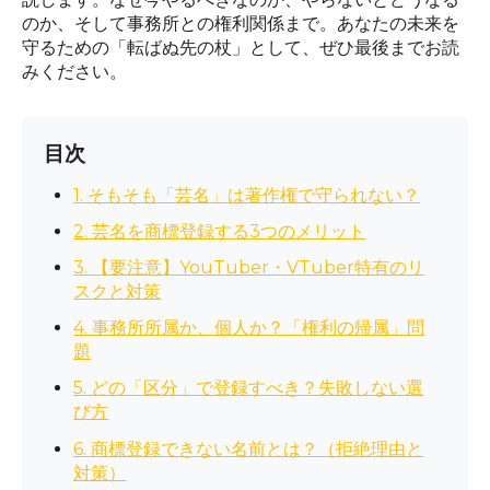
のか、そして事務所との権利関係まで。あなたの未来を
守るための「転ばぬ先の杖」として、ぜひ最後までお読
みください。
目次
1. そもそも「芸名」は著作権で守られない？
2. 芸名を商標登録する3つのメリット
3. 【要注意】YouTuber・VTuber特有のリ
スクと対策
4. 事務所所属か、個人か？「権利の帰属」問
題
5. どの「区分」で登録すべき？失敗しない選
び方
6. 商標登録できない名前とは？（拒絶理由と
対策）