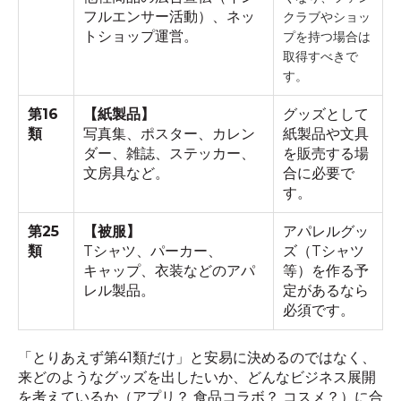
フルエンサー活動）、ネッ
クラブやショッ
トショップ運営。
プを持つ場合は
取得すべきで
す。
第16
【紙製品】
グッズとして
類
写真集、ポスター、カレン
紙製品や文具
ダー、雑誌、ステッカー、
を販売する場
文房具など。
合に必要で
す。
第25
【被服】
アパレルグッ
類
Tシャツ、パーカー、
ズ（Tシャツ
キャップ、衣装などのアパ
等）を作る予
レル製品。
定があるなら
必須です。
「とりあえず第41類だけ」と安易に決めるのではなく、
来どのようなグッズを出したいか、どんなビジネス展開
を考えているか（アプリ？ 食品コラボ？ コスメ？）に合