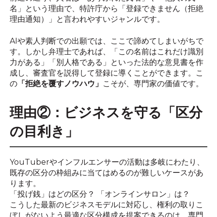
名」という理由で、特許庁から「登録できません（拒絶
理由通知）」と言われやすいジャンルです。
AIや素人判断での出願では、ここで諦めてしまいがちで
す。しかし弁理士であれば、「この名前はこれだけ識別
力がある」「別人格である」といった法的な意見書を作
成し、審査官を説得して登録に導くことができます。こ
の
「拒絶を覆すノウハウ」
こそが、専門家の価値です。
理由②：ビジネスを守る「区分
の目利き」
YouTuberやインフルエンサーの活動は多岐にわたり、
既存の区分の枠組みに当てはめるのが難しいケースがあ
ります。
「投げ銭」はどの区分？ 「オンラインサロン」は？
こうした最新のビジネスモデルに対応し、権利の取りこ
ぼしがないよう最適な区分構成を提案できるのは、専門