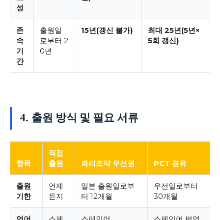
성
존
출원일
15년(갱신 불가)
최대 25년(5년×
속
로부터 2
5회 갱신)
기
0년
간
4. 출원 방식 및 필요 서류
직접
항목
출원
파리조약 우선권
PCT 경유
출원
언제
일본 출원일로부
우선일로부터
기한
든지
터 12개월
30개월
언어
스페
스페인어
스페인어 번역