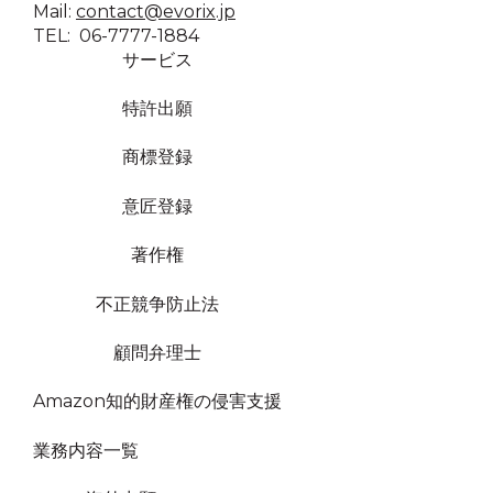
Mail:
contact@evorix.jp
TEL: 06-7777-1884
サービス
特許出願
商標登録
意匠登録
著作権
不正競争防止法
顧問弁理士
Amazon知的財産権の侵害支援
業務内容一覧