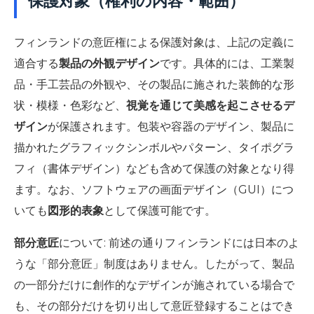
保護対象（権利の内容・範囲）
フィンランドの意匠権による保護対象は、上記の定義に
適合する
製品の外観デザイン
です。具体的には、工業製
品・手工芸品の外観や、その製品に施された装飾的な形
状・模様・色彩など、
視覚を通じて美感を起こさせるデ
ザイン
が保護されます。包装や容器のデザイン、製品に
描かれたグラフィックシンボルやパターン、タイポグラ
フィ（書体デザイン）なども含めて保護の対象となり得
ます。なお、ソフトウェアの画面デザイン（GUI）につ
いても
図形的表象
として保護可能です。
部分意匠
について: 前述の通りフィンランドには日本のよ
うな「部分意匠」制度はありません。したがって、製品
の一部分だけに創作的なデザインが施されている場合で
も、その部分だけを切り出して意匠登録することはでき