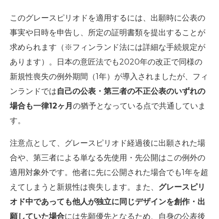
このグレースピリオドを適用するには、出願時に公表の
事実や日時を申告し、所定の証明書類を提出することが
求められます（※フィンランド法には詳細な手続規定が
あります）。日本の意匠法でも2020年の改正で同様の
新規性喪失の例外期間（1年）が導入されましたが、フィ
ンランドでは
自己の公表・第三者の不正公表のいずれの
場合も一律12ヶ月
の猶予となっている点で共通していま
す。
注意点として、グレースピリオド経過後に出願された場
合や、第三者による単なる先使用・先公開はこの例外の
適用対象外です。他者に先に公開された場合でも1年を超
えてしまうと新規性は喪失します。また、
グレースピリ
オド中であっても他人が独立に同じデザインを創作・出
願していた場合
には先願優先となるため、自身の公表後