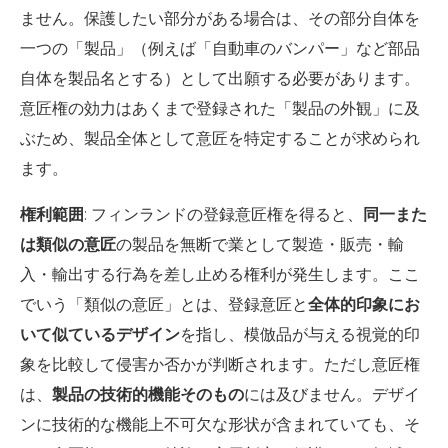
ません。保護したい部分がある場合は、その部分自体を
一つの「製品」（例えば「自動車のバンパー」など部品
自体を製品名とする）として出願する必要があります。
意匠権の効力はあくまで登録された「製品の外観」に及
ぶため、製品全体として意匠を特定することが求められ
ます。
権利範囲
: フィンランドの登録意匠権を得ると、
同一また
は類似の意匠
の製品を無断で業として製造・販売・輸
入・輸出する行為を差し止める権利が発生します。ここ
でいう「類似の意匠」とは、登録意匠と
全体的印象にお
いて似ているデザイン
を指し、模倣品が与える視覚的印
象を比較して侵害か否かが判断されます。ただし意匠権
は、
製品の技術的機能そのもの
には及びません。デザイ
ンに技術的な機能上不可欠な形状が含まれていても、そ