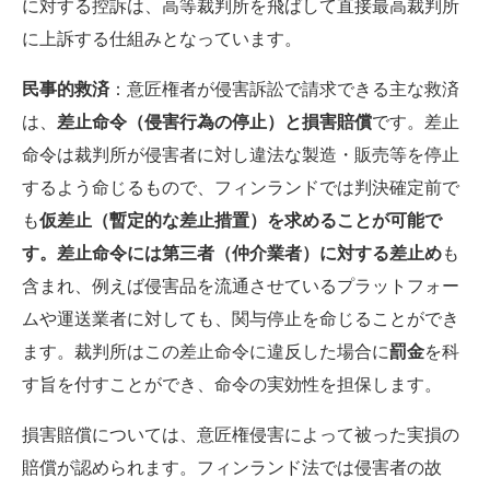
に対する控訴は、高等裁判所を飛ばして直接最高裁判所
に上訴する仕組みとなっています。
民事的救済
：意匠権者が侵害訴訟で請求できる主な救済
は、
差止命令（侵害行為の停止）と損害賠償
です。差止
命令は裁判所が侵害者に対し違法な製造・販売等を停止
するよう命じるもので、フィンランドでは判決確定前で
も
仮差止（暫定的な差止措置）を求めることが可能で
す。差止命令には第三者（仲介業者）に対する差止め
も
含まれ、例えば侵害品を流通させているプラットフォー
ムや運送業者に対しても、関与停止を命じることができ
ます。裁判所はこの差止命令に違反した場合に
罰金
を科
す旨を付すことができ、命令の実効性を担保します。
損害賠償については、意匠権侵害によって被った実損の
賠償が認められます。フィンランド法では侵害者の故