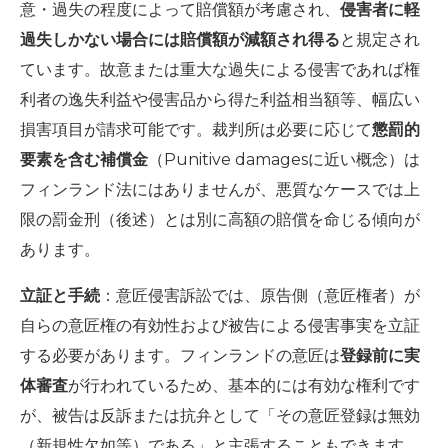
意・過失の程度によって賠償額が考慮され、
侵害者に軽
過失しかない場合には賠償額が減額され得る
と規定され
ています。故意または重大な過失による侵害であれば権
利者の逸失利益や侵害品から得た利益相当額等、幅広い
損害項目が請求可能です。裁判所は必要に応じて
懲罰的
要素を含む補償金
（Punitive damagesに近い概念）は
フィンランド法にはありませんが、悪質なケースでは上
限の罰金刑（後述）とは別に高額の賠償を命じる傾向が
あります。
立証と手続
：意匠侵害訴訟では、原告側（意匠権者）が
自らの意匠権の有効性および被告による侵害事実を立証
する必要があります。フィンランドの意匠は
登録前に実
体審査
が行われているため、基本的には有効な権利です
が、被告は反訴または抗弁として「その意匠登録は無効
（新規性欠如等）である」と主張することもできます。