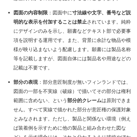
図面の内容制限
：図面中に
寸法線や文字、番号など説
明的な表示を付加することは禁止
されています。純粋
にデザインのみを示し、願書などテキスト部で必要事
項を説明する運用です。また、背景に余計な物品や模
様が映り込まないよう配慮します。願書には製品名称
等を記載しますが、図面自体には製品名や用途などの
記載は不要です。
部分の表現
：部分意匠制度が無いフィンランドでは、
図面の一部を不実線（破線）で描いてその部分は権利
範囲に含めない、という
部分的クレーム
は原則できま
せん。すべて実線で描かれた部分が意匠権の保護対象
とみなされます。ただし、製品と関係ない環境（例え
ば装着例を示すために他の製品と組み合わせた図な