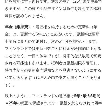
給を可能にする趣旨です。通常の意匠は25年まで更新で
きますが、この種の部品デザインは15年を超えての権利
延長が認められません。
年金（維持費）
：意匠権を維持するための更新料（年
金）は、更新する5年ごとに支払います。更新料は更新
申請時にまとめて納付し、次の5年分を前払いします。
フィンランドでは更新回数ごとに料金が段階的に上がる
ことはなく、一律の体系ですが、将来的な法改定で変更
される可能性もあります。権利者は更新期限を管理し、
特許庁からの更新案内通知などを見逃さないようにする
必要があります（代理人経由で案内が届くこともありま
す）。
以上のように、フィンランドの意匠権は
5年×最大5期間
＝25年
の範囲で保護されます。更新を怠らなければ四半