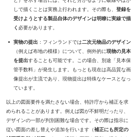
ど）を示す場合には、それと分かるように破線やぼか
しで描くことは実務上行われます。その際も、
登録を
受けようとする製品自体のデザインは明瞭に実線で描
く
必要があります。
実物の提出
：フィンランドでは
二次元物品のデザイン
（例えば布地の模様）について、例外的に
現物の見本
を提出
することも可能です。この場合、別途「見本保
管手数料」が発生します。もっとも現在は高品質な画
像提出が主流であり、現物提出は特殊なケースとなっ
ています。
以上の図面要件を満たさない場合、特許庁から補正を求
められることがあります。例えば図が不鮮明だったり、
デザインの一部が判別困難な場合です。その際は指示に
従い図面の差し替えや追加を行います（
補正にも所定の