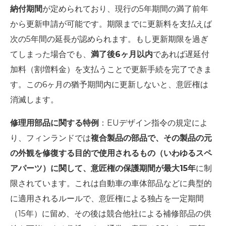
納付期間
が定められており、現行の5年期間の満了前年
から更新申請が可能です。期限までに更新料を支払えば
次の5年間の延長が認められます。もし更新期限を過ぎ
てしまった場合でも、
満了後6ヶ月以内
であれば遅延付
加料（割増料金）を支払うことで更新手続を完了できま
す。この6ヶ月の猶予期間内に更新しないと、意匠権は
消滅します。
修理用部品に関する特例
：EUデザイン指令の規定によ
り、フィンランドでは
複合製品の部品で、その製品の元
の外観を修復する目的で使用されるもの（いわゆるスペ
アパーツ）に関して、意匠権の保護期間が最大15年
に制
限されています。これは自動車の車体部品などに典型的
に適用されるルールで、意匠権による独占を一定期間
（15年）に留め、その後は競合他社による補修部品の供