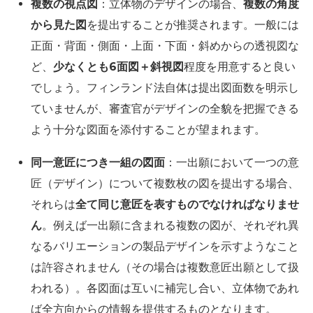
複数の視点図
：立体物のデザインの場合、
複数の角度
から見た図
を提出することが推奨されます。一般には
正面・背面・側面・上面・下面・斜めからの透視図な
ど、
少なくとも6面図＋斜視図
程度を用意すると良い
でしょう。フィンランド法自体は提出図面数を明示し
ていませんが、審査官がデザインの全貌を把握できる
よう十分な図面を添付することが望まれます。
同一意匠につき一組の図面
：一出願において一つの意
匠（デザイン）について複数枚の図を提出する場合、
それらは
全て同じ意匠を表すものでなければなりませ
ん
。例えば一出願に含まれる複数の図が、それぞれ異
なるバリエーションの製品デザインを示すようなこと
は許容されません（その場合は複数意匠出願として扱
われる）。各図面は互いに補完し合い、立体物であれ
ば全方向からの情報を提供するものとなります。