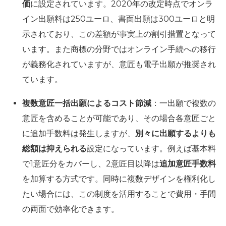
価
に設定されています。2020年の改定時点でオンラ
イン出願料は250ユーロ、書面出願は300ユーロと明
示されており、この差額が事実上の割引措置となって
います。また商標の分野ではオンライン手続への移行
が義務化されていますが、意匠も電子出願が推奨され
ています。
複数意匠一括出願によるコスト節減
：一出願で複数の
意匠を含めることが可能であり、その場合各意匠ごと
に追加手数料は発生しますが、
別々に出願するよりも
総額は抑えられる
設定になっています。例えば基本料
で1意匠分をカバーし、2意匠目以降は
追加意匠手数料
を加算する方式です。同時に複数デザインを権利化し
たい場合には、この制度を活用することで費用・手間
の両面で効率化できます。