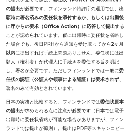
の提出
が必要です。フィンランド特許庁の運用では、
出
願時に署名済みの委任状を添付するか、もしくは出願後
に庁からの要求（Office Action）に応答して提出
する
ことが認められています。仮に出願時に委任状を省略し
た場合でも、後日PRHから通知を受け取ってから
2ヶ月
以内
に提出すれば手続上問題ありません。委任状には出
願人（権利者）が代理人に手続きを委任する旨を明記
し、署名が必要です。ただしフィンランドでは一般に
委
任状の認証（公証人や領事による認証）は要求されず
、
署名のみで有効とされています。
日本の実務と比較すると、フィンランドでは
委任状原本
の提出
が求められる点に注意が必要です（日本では電子
出願時に委任状省略が可能な場合がありますが、フィン
ランドでは提出が原則）。提出はPDF等スキャンコピー