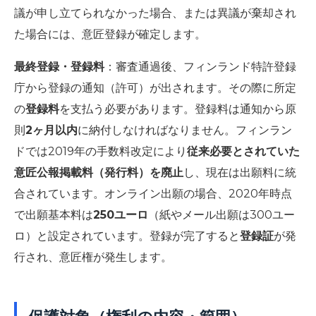
議が申し立てられなかった場合、または異議が棄却され
た場合には、意匠登録が確定します。
最終登録・登録料
：審査通過後、フィンランド特許登録
庁から登録の通知（許可）が出されます。その際に所定
の
登録料
を支払う必要があります。登録料は通知から原
則
2ヶ月以内
に納付しなければなりません。フィンラン
ドでは2019年の手数料改定により
従来必要とされていた
意匠公報掲載料（発行料）を廃止
し、現在は出願料に統
合されています。オンライン出願の場合、2020年時点
で出願基本料は
250ユーロ
（紙やメール出願は300ユー
ロ）と設定されています。登録が完了すると
登録証
が発
行され、意匠権が発生します。