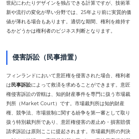
世紀にわたりデザインを独占できる計算ですが、技術革
新や流行の変化が早い分野では、25年より前に実質的価
値が薄れる場合もあります。適切な期間、権利を維持す
るかどうかは権利者のビジネス判断となります。
侵害訴訟（民事措置）
フィンランドにおいて意匠権を侵害された場合、権利者
は
民事訴訟
によって救済を求めることができます。意匠
権侵害訴訟の管轄は、知的財産事件を専門に扱う市場裁
判所（Market Court）です。市場裁判所は知的財産
権、競争法、市場規制に関する紛争を第一審として取り
扱う特別裁判所であり、意匠権侵害の差止め・損害賠償
請求訴訟は原則ここに提起されます。市場裁判所の判決