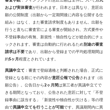
審査手続
：フィンランドの意匠出願は全件について
方式
および実体審査
が行われます。日本とは異なり、意匠出
願の公開制度（出願から一定期間後に内容を公開する仕
組み）はなく、また審査請求制度もありません。出願を
行うと直ちに審査官による審査が開始され、方式要件や
不登録事由の有無、新規性・独自性などが総合的にチェ
ックされます。審査は自動的に行われるため
別途の審査
請求は不要
であり、出願から登録までの平均処理期間は
約
5ヶ月
程度とされています。
異議申立て
：審査で登録適格と判断された場合、正式に
登録となる前にその内容が
意匠公報で公告
されます（出
願公告）。公告日から
2ヶ月間
は第三者が異議申立てで
きる期間となっており、公告された意匠に対して「不登
録事由に該当する」「新規性や独自性が欠ける」等の理
由で
異議申立てを行うことが可能
です。異議期間内に異