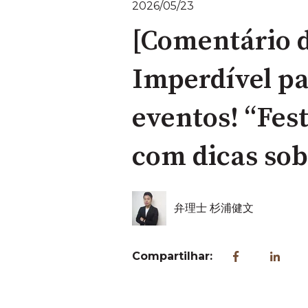
2026/05/23
[Comentário 
Imperdível pa
eventos! “Fest
com dicas sob
弁理士 杉浦健文
Compartilhar: