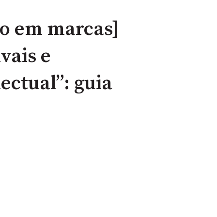
do em marcas]
vais e
ectual”: guia