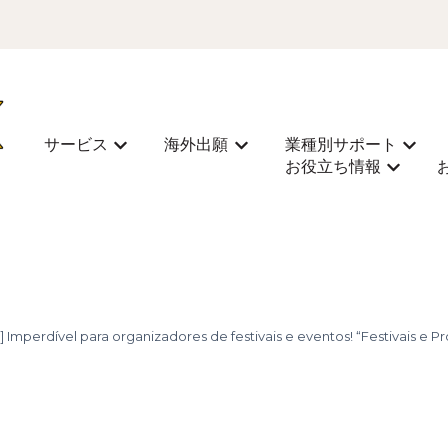
サービス
海外出願
業種別サポート
Mostrar submenu para サービス
Mostrar submenu para 
Most
お役立ち情報
Mostra
perdível para organizadores de festivais e eventos! “Festivais e Pr