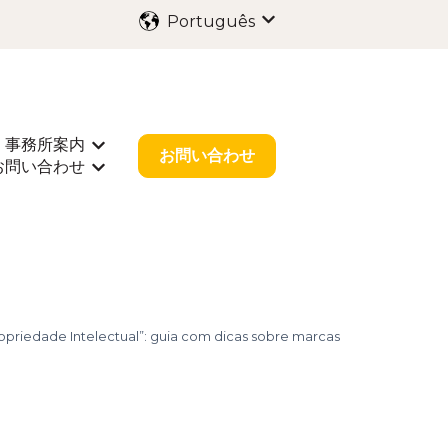
Português
Mostrar submenu para 
事務所案内
海外出願
rar submenu para 業種別サポート
Mostrar submenu para 事務所案内
お問い合わせ
お問い合わせ
r submenu para お役立ち情報
Mostrar submenu para お問い合わせ
opriedade Intelectual”: guia com dicas sobre marcas