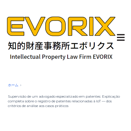
Abrir 
ホーム
Supervisão de um advogado especializado em patentes: Explicação
completa sobre o registro de patentes relacionadas à IoT — dos
critérios de análise aos casos práticos