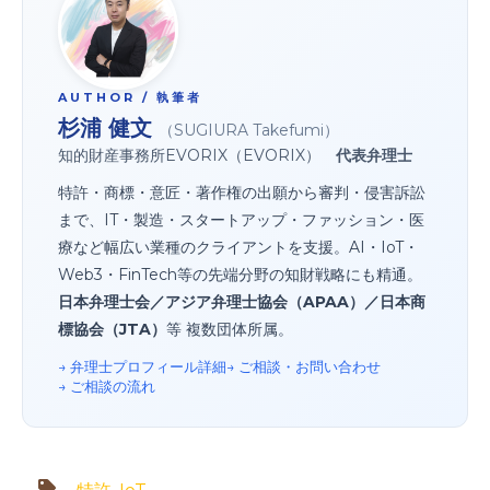
AUTHOR / 執筆者
杉浦 健文
（SUGIURA Takefumi）
知的財産事務所EVORIX（EVORIX）
代表弁理士
特許・商標・意匠・著作権の出願から審判・侵害訴訟
まで、IT・製造・スタートアップ・ファッション・医
療など幅広い業種のクライアントを支援。AI・IoT・
Web3・FinTech等の先端分野の知財戦略にも精通。
日本弁理士会／アジア弁理士協会（APAA）／日本商
標協会（JTA）
等 複数団体所属。
→ 弁理士プロフィール詳細
→ ご相談・お問い合わせ
→ ご相談の流れ