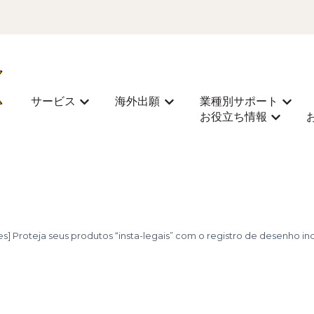
サービス
海外出願
業種別サポート
Mostrar submenu para サービス
Mostrar submenu para 
Most
お役立ち情報
Mostra
Proteja seus produtos “insta-legais” com o registro de desenho indu