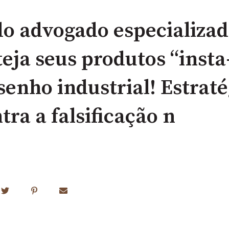
do advogado especializa
teja seus produtos “insta
esenho industrial! Estrat
ra a falsificação n