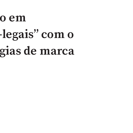
do em
-legais” com o
égias de marca