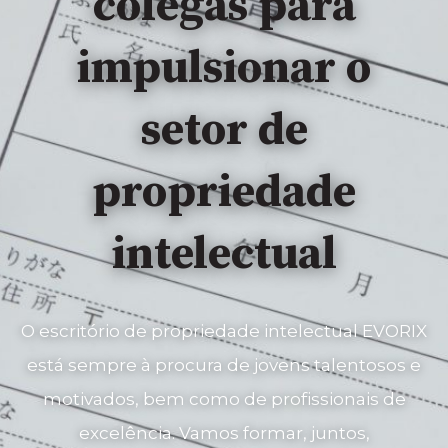
colegas para
impulsionar o
setor de
propriedade
intelectual
O escritório de propriedade intelectual EVORIX
está sempre à procura de jovens talentosos e
motivados, bem como de profissionais de
excelência. Vamos formar, juntos,