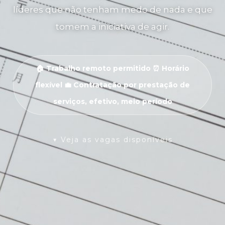
líderes que não tenham medo de nada e que
tomem a iniciativa de agir.
🏠 Trabalho remoto permitido ⏰ Horário
flexível 💼 Contratação por prestação de
serviços, efetivo, meio período
▼ Veja as vagas disponíveis