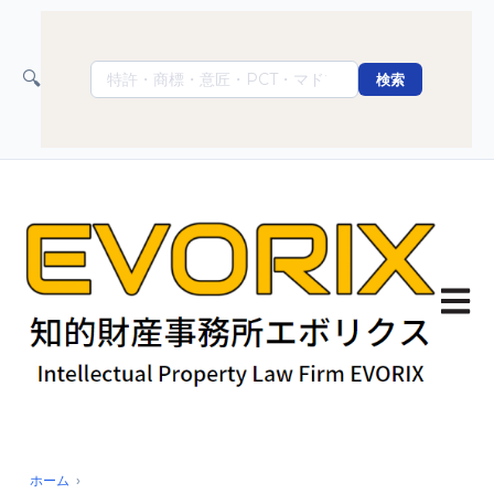
🔍
検索
Abrir 
ホーム