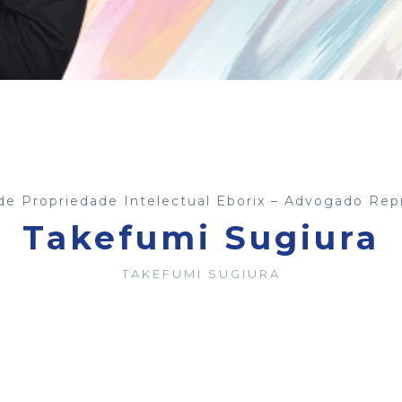
 de Propriedade Intelectual Eborix – Advogado Re
Takefumi Sugiura
TAKEFUMI SUGIURA