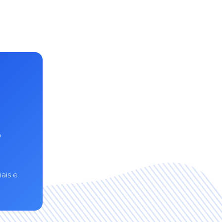
s
ais e