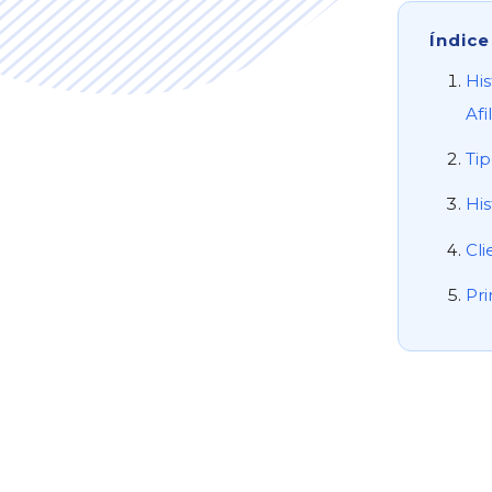
Índice
His
Afi
Tip
Hi
Cli
Pri