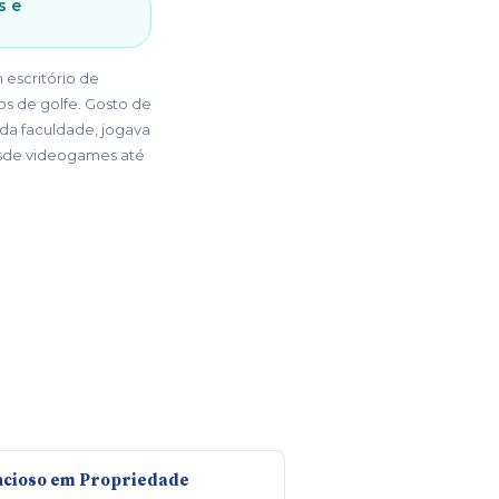
s e
 escritório de
os de golfe. Gosto de
 da faculdade, jogava
esde videogames até
encioso em Propriedade