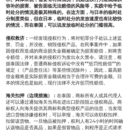
弥补的损害、被告面临无法赔偿的风险等，实践中给予临
时处分的情况是极其特殊的。在这方面，与日本的临时处
分制度类似，但在日本，临时处分的发放速度也有比较快
的情况，而在泰国，可以说发放临时处分的门槛很高。
侵权救济：
一经发现侵权行为，将对犯罪分子处以上述监
禁、罚金，并没收、销毁侵权产品。在民事案件中，如果
因侵权而造成的商业损失金额被确定为损害赔偿，则将责
令赔偿，并对未来的侵权行为发出永久禁令。请注意，根
据泰国法律，普通商标侵权诉讼中没有**惩罚性赔偿**的
规定（《产品责任法》等某些情况除外）。因此，最高赔
偿金额将是实际损害金额或相当于合理许可费的金额。日
本的情况也是如此，现行法律不允许惩罚性赔偿。
海关扣押（边境措施）：
在泰国，商标所有人或其代理人
还可以通过通知海关当局在进出口阶段阻止侵权商品。商
标权人向海关提供其商标和典型侵权产品的信息，当发现
进口货物涉嫌侵权时，可以举报，海关可以依职权扣押、
扣留该货物。一旦物品被扣押，权利人有24小时的时间确
认该物品是否真品，如果是假冒物品，则程序是正式请求