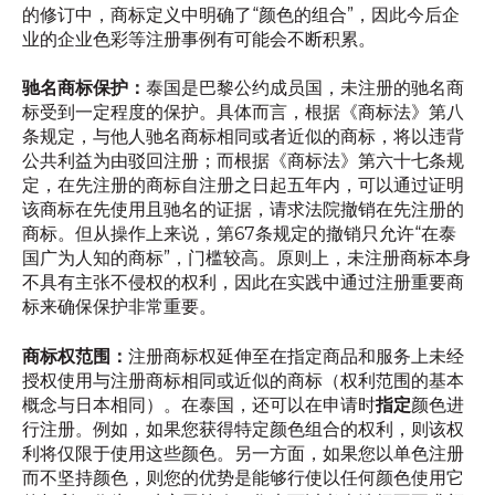
的修订中，商标定义中明确了“颜色的组合”，因此今后企
业的企业色彩等注册事例有可能会不断积累。
驰名商标保护：
泰国是巴黎公约成员国，未注册的驰名商
标受到一定程度的保护。具体而言，根据《商标法》第八
条规定，与他人驰名商标相同或者近似的商标，将以违背
公共利益为由驳回注册；而根据《商标法》第六十七条规
定，在先注册的商标自注册之日起五年内，可以通过证明
该商标在先使用且驰名的证据，请求法院撤销在先注册的
商标。但从操作上来说，第67条规定的撤销只允许“在泰
国广为人知的商标”，门槛较高。原则上，未注册商标本身
不具有主张不侵权的权利，因此在实践中通过注册重要商
标来确保保护非常重要。
商标权范围：
注册商标权延伸至在指定商品和服务上未经
授权使用与注册商标相同或近似的商标（权利范围的基本
概念与日本相同）。在泰国，还可以在申请时
指定
颜色进
行注册。例如，如果您获得特定颜色组合的权利，则该权
利将仅限于使用这些颜色。另一方面，如果您以单色注册
而不坚持颜色，则您的优势是能够行使以任何颜色使用它