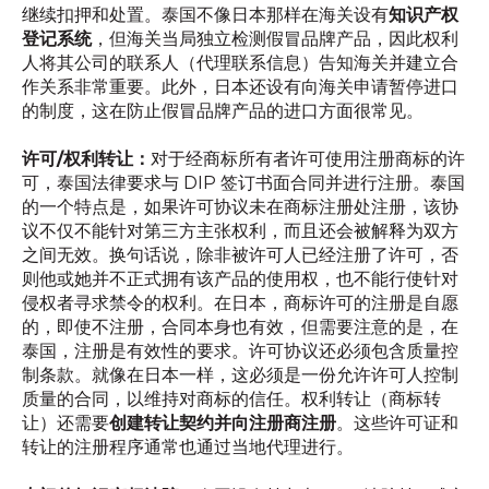
继续扣押和处置。泰国不像日本那样在海关设有
知识产权
登记系统
，但海关当局独立检测假冒品牌产品，因此权利
人将其公司的联系人（代理联系信息）告知海关并建立合
作关系非常重要。此外，日本还设有向海关申请暂停进口
的制度，这在防止假冒品牌产品的进口方面很常见。
许可/权利转让：
对于经商标所有者许可使用注册商标的许
可，泰国法律要求与 DIP 签订书面合同并进行注册。泰国
的一个特点是，如果许可协议未在商标注册处注册，该协
议不仅不能针对第三方主张权利，而且还会被解释为双方
之间无效。换句话说，除非被许可人已经注册了许可，否
则他或她并不正式拥有该产品的使用权，也不能行使针对
侵权者寻求禁令的权利。在日本，商标许可的注册是自愿
的，即使不注册，合同本身也有效，但需要注意的是，在
泰国，注册是有效性的要求。许可协议还必须包含质量控
制条款。就像在日本一样，这必须是一份允许许可人控制
质量的合同，以维持对商标的信任。权利转让（商标转
让）还需要
创建转让契约并向注册商注册
。这些许可证和
转让的注册程序通常也通过当地代理进行。