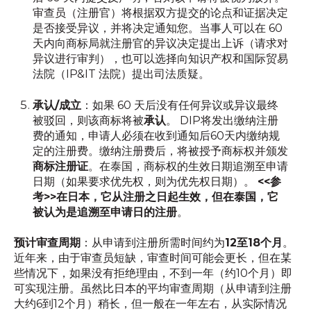
审查员（注册官）将根据双方提交的论点和证据决定
是否接受异议，并将决定通知您。当事人可以在 60
天内向商标局就注册官的异议决定提出上诉（请求对
异议进行审判），也可以选择向知识产权和国际贸易
法院（IP&IT 法院）提出司法质疑。
承认/成立
：如果 60 天后没有任何异议或异议最终
被驳回，则该商标将被
承认
。 DIP将发出缴纳注册
费的通知，申请人必须在收到通知后60天内缴纳规
定的注册费。缴纳注册费后，将被授予商标权并颁发
商标注册证
。在泰国，商标权的生效日期追溯至申请
日期（如果要求优先权，则为优先权日期）。
<<参
考>>在日本，它从注册之日起生效，但在泰国，它
被认为是追溯至申请日的注册
。
预计审查周期
：从申请到注册所需时间约为
12至18个月
。
近年来，由于审查员短缺，审查时间可能会更长，但在某
些情况下，如果没有拒绝理由，不到一年（约10个月）即
可实现注册。虽然比日本的平均审查周期（从申请到注册
大约6到12个月）稍长，但一般在一年左右，从实际情况