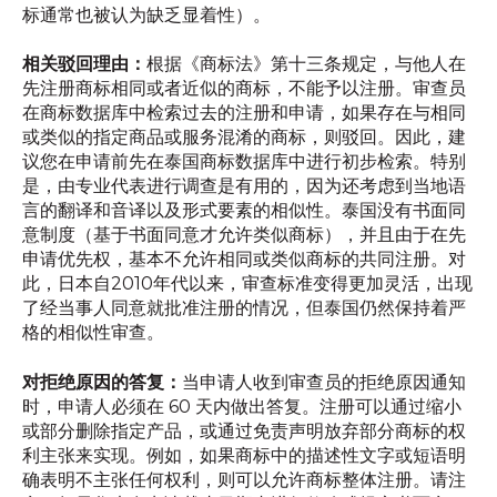
标通常也被认为缺乏显着性）。
相关驳回理由：
根据《商标法》第十三条规定，与他人在
先注册商标相同或者近似的商标，不能予以注册。审查员
在商标数据库中检索过去的注册和申请，如果存在与相同
或类似的指定商品或服务混淆的商标，则驳回。因此，建
议您在申请前先在泰国商标数据库中进行初步检索。特别
是，由专业代表进行调查是有用的，因为还考虑到当地语
言的翻译和音译以及形式要素的相似性。泰国没有书面同
意制度（基于书面同意才允许类似商标），并且由于在先
申请优先权，基本不允许相同或类似商标的共同注册。对
此，日本自2010年代以来，审查标准变得更加灵活，出现
了经当事人同意就批准注册的情况，但泰国仍然保持着严
格的相似性审查。
对拒绝原因的答复：
当申请人收到审查员的拒绝原因通知
时，申请人必须在 60 天内做出答复。注册可以通过缩小
或部分删除指定产品，或通过免责声明放弃部分商标的权
利主张来实现。例如，如果商标中的描述性文字或短语明
确表明不主张任何权利，则可以允许商标整体注册。请注