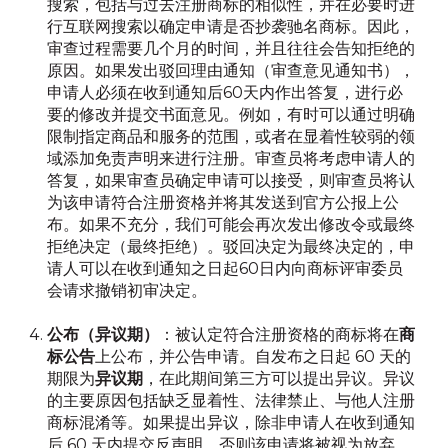
搜索，包括与过去注册商标的相似性，并在必要时进
行互联网搜索以确定申请是否抄袭驰名商标。因此，
审查过程需要几个月的时间，并且往往会告知拒绝的
原因。如果发出驳回理由通知（审查意见通知书），
申请人必须在收到通知后60天内作出答复，进行必
要的修改并提交书面意见。例如，有时可以通过明确
限制指定商品和服务的范围，或者在显着性较弱的领
域添加免责声明来进行注册。审查员将考虑申请人的
答复，如果审查员确定申请可以接受，则审查员将认
为该申请符合注册资格并将其发送到官方公报上公
布。如果不充分，我们可能会再次发出修改令或最终
拒绝决定（最终拒绝）。驳回决定为最终决定的，申
请人可以在收到通知之日起60日内向商标评审委员
会请求撤销初审决定。
公布（异议期）
：被认定符合注册资格的商标将在
商
标公告
上公布，并公告申请。自发布之日起 60 天的
期限为
异议期
，在此期间第三方可以提出异议。异议
的主要原因包括缺乏显着性、法律禁止、与他人注册
商标混淆等。如果提出异议，除非申请人在收到通知
后 60 天内提交反声明，否则该申请将被视为放弃。