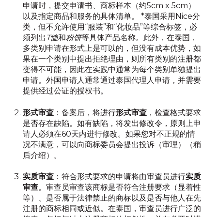
申请时，提交申请书、商标样本（约5cm x 5cm）
以及指定商品和服务的具体清单。 *泰国采用Nice分
类，但不允许使用“服装”和“化妆品”等综合标签，必
须列出
T恤
和
粉饼
等具体产品名称。此外，在泰国，
多类别申请在形式上是可以的，但没有成本优势，如
果在一个类别中提出拒绝理由，则所有类别的注册都
变得不可能，因此在实践中通常为每个类别单独提出
申请。外国申请人通常通过泰国代理人申请，并需要
提供经过公证的授权书。
形式审查
：备案后，将进行
形式审查
，检查格式要求
是否存在缺陷。如有缺陷，将发出修改令，原则上申
请人必须在60天内进行修改。如果您对不正规的情
况不满意，可以向商标委员会提出投诉（审理）（稍
后介绍）。
实质审查
：符合形式要求的申请将由审查员进行
实质
审查
。审查员审查该商标是否符合注册要求（显着性
等）、是否属于法律禁止的商标以及是否与他人在先
注册的商标相同或近似。在泰国，审查员进行广泛的