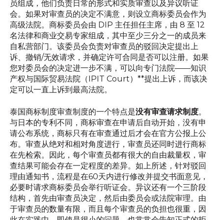
员组成，他们负责日常的形式和实质审查以及异议听证
会。如果对审查员的决定不满意，则设立商标委员会作为
高级法院。商标委员会由 DIP 主任担任主席，由 8 至 12
名法律和商业交易专家组成，其中至少三分之一的成员来
自私营部门。该委员会负责对审查员的驳回决定提出上
诉、撤销/无效请求，并确定许可合同是否可以注册。如果
您对委员会的决定进一步不满，可以向专门法院——知识
产权与国际贸易法院（IPIT Court）**提出上诉，而该决
定可以一直上诉到最高法院。
泰国商标制度审查制度的一个特点是
没有审查请求制度
。
与日本的专利不同，商标审查在申请后自动开始，没有申
请公布系统，商标只有在审查通过后才会在官方公报上公
布。审查从绝对和相对角度进行，审查员还同时进行商标
在先检索。因此，每个审查员都有很大的自由裁量权，审
查结果可能会存在一定程度的差异。如上所述，针对驳回
理由通知书，流程是在60天内进行修改并提交书面意见，
必要时请求商标委员会举行听证会。异议还有一个三阶段
结构，首先由审查员决定，然后由委员会或法院审理。由
于审查员的数量有限，而且每个审查员的负担也很重，因
此在实践中，即使是很小的问题，也常常会告知正式的拒