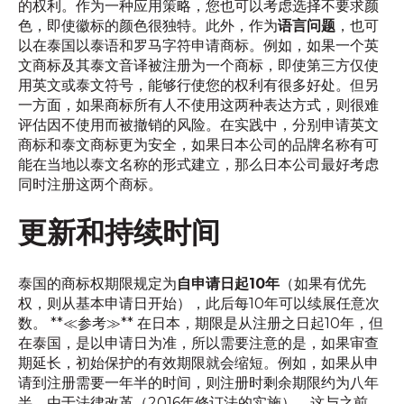
的权利。作为一种应用策略，您也可以考虑选择不要求颜
色，即使徽标的颜色很独特。此外，作为
语言问题
，也可
以在泰国以泰语和罗马字符申请商标。例如，如果一个英
文商标及其泰文音译被注册为一个商标，即使第三方仅使
用英文或泰文符号，能够行使您的权利有很多好处。但另
一方面，如果商标所有人不使用这两种表达方式，则很难
评估因不使用而被撤销的风险。在实践中，分别申请英文
商标和泰文商标更为安全，如果日本公司的品牌名称有可
能在当地以泰文名称的形式建立，那么日本公司最好考虑
同时注册这两个商标。
更新和持续时间
泰国的商标权期限规定为
自申请日起10年
（如果有优先
权，则从基本申请日开始），此后每10年可以续展任意次
数。 **≪参考≫** 在日本，期限是从注册之日起10年，但
在泰国，是以申请日为准，所以需要注意的是，如果审查
期延长，初始保护的有效期限就会缩短。例如，如果从申
请到注册需要一年半的时间，则注册时剩余期限约为八年
半。由于法律改革（2016年修订法的实施），这与之前