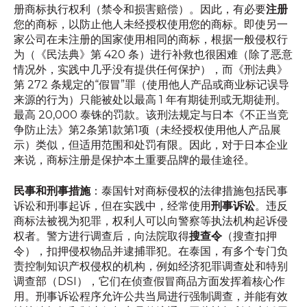
册商标执行权利（禁令和损害赔偿）。因此，有必要
注册
您的商标，以防止他人未经授权使用您的商标。即使另一
家公司在未注册的国家使用相同的商标，根据一般侵权行
为（《民法典》第 420 条）进行补救也很困难（除了恶意
情况外，实践中几乎没有提供任何保护），而《刑法典》
第 272 条规定的“假冒”罪（使用他人产品或商业标记误导
来源的行为）只能被处以最高 1 年有期徒刑或无期徒刑。
最高 20,000 泰铢的罚款。该刑法规定与日本《不正当竞
争防止法》第2条第1款第1项（未经授权使用他人产品展
示）类似，但适用范围和处罚有限。因此，对于日本企业
来说，商标注册是保护本土重要品牌的最佳途径。
民事和刑事措施
：泰国针对商标侵权的法律措施包括民事
诉讼和刑事起诉，但在实践中，经常使用
刑事诉讼
。违反
商标法被视为犯罪，权利人可以向警察等执法机构起诉侵
权者。警方进行调查后，向法院取得
搜查令
（搜查扣押
令），扣押侵权物品并逮捕罪犯。在泰国，有多个专门负
责控制知识产权侵权的机构，例如经济犯罪调查处和特别
调查部（DSI），它们在侦查假冒商品方面发挥着核心作
用。刑事诉讼程序允许公共当局进行强制调查，并能有效