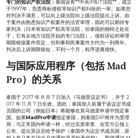
专门的知识产权法院：
泰国设有**中央IP&IT法院**，成立
于1997年，负责商标侵权等知识产权纠纷的一审。如果您
对判决不满意，可以向上级法院向上级法院提出上诉。由
于案件由熟悉知识产权案件的法官审理，因此可以期待专
家判决（日本有知识产权高等法院，但泰国的独特之处在
于，它有从地方法院开始的专门法院）。侵权诉讼的审理
期限根据案件而定，但刑事和民事案件大约为一到两年。
判决后上诉期限较短，不到一个月，程序进展很快。
与国际应用程序（包括 Mad
Pro）的关系
泰国于 2017 年 8 月 7 日加入《马德里议定书》，并于 2
017 年 11 月 7 日生效。因此，泰国加入前属于该议定书成
员国的公司（例如日本）将能够在其马德里申请中指定泰
国。如果
MadPro申请
指定泰国，则泰国DIP将作为受理
局，与正常国内申请一样，经过实质审查、在官方公报上
公布、提出异议后给予保护（泰国作为议定书成员国，原
则上有义务在18个月内通知是否给予保护）。即使通过 M