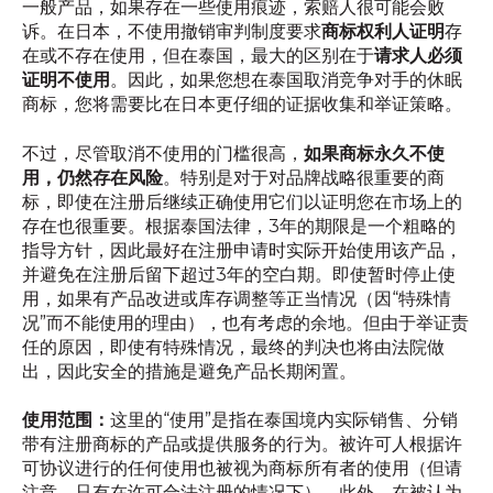
一般产品，如果存在一些使用痕迹，索赔人很可能会败
诉。在日本，不使用撤销审判制度要求
商标权利人证明
存
在或不存在使用，但在泰国，最大的区别在于
请求人必须
证明不使用
。因此，如果您想在泰国取消竞争对手的休眠
商标，您将需要比在日本更仔细的证据收集和举证策略。
不过，尽管取消不使用的门槛很高，
如果商标永久不使
用，仍然存在风险
。特别是对于对品牌战略很重要的商
标，即使在注册后继续正确使用它们以证明您在市场上的
存在也很重要。根据泰国法律，3年的期限是一个粗略的
指导方针，因此最好在注册申请时实际开始使用该产品，
并避免在注册后留下超过3年的空白期。即使暂时停止使
用，如果有产品改进或库存调整等正当情况（因“特殊情
况”而不能使用的理由），也有考虑的余地。但由于举证责
任的原因，即使有特殊情况，最终的判决也将由法院做
出，因此安全的措施是避免产品长期闲置。
使用范围：
这里的“使用”是指在泰国境内实际销售、分销
带有注册商标的产品或提供服务的行为。被许可人根据许
可协议进行的任何使用也被视为商标所有者的使用（但请
注意，只有在许可合法注册的情况下）。此外，在被认为