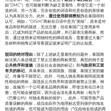
如“DMC”）也可能被判断为缺乏显着性，即使它是一个创
造的词。另一方面，完全创造的词语和任意创造的形状被
认为具有区分力。此外，
通过使用获得辨别力
在泰国得到
认可。例如，“OISHI”商标在日语中意为“美味”，原本是对
食品和饮料的描述，无法注册，但在泰国广泛使用多年
后，已成为特定产品的知名品牌，并已获准注册商标。然
而，通过使用来证明独特性的障碍很高，需要通过大量广
告材料和销售记录等客观证据来证明广泛的认知度。
驳回的绝对理由：
除了上述缺乏显着性的问题外，泰国商
标法第八条还规定了禁止注册的商标类型。典型的例子是
公共秩序和道德
（违反社会道德的标记）和
与政府和王室
有关的标记
。具体来说，各国国旗、国徽、泰国王室的徽
记、肖像等不能登记。此外，与他人驰名商标相同或混淆
性相似的商标，因违反公共秩序和道德而被禁止注册。例
如，改编另一个公司著名品牌的商标，即使没有在日本注
册，也可能会被驳回，因为这会淡化著名商标（相当于
《巴黎公约》对驰名商标的保护）。此外，可能导致产品
质量误解的商标，或仅由应作为地理标志受到保护的地名
组成的商标，也可能成为驳回的理由（*仅由地名组成的商