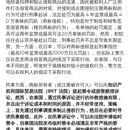
地快速扣押和制止侵权商品的流通，因此被权利人广泛用
作打击假冒商品的对策。对侵犯或企图侵犯注册商标权的
行为可进行刑事起诉，法定处罚为最高 4 年监禁或最高 4
0 万泰铢的罚款（商标侵权）。特别是对于制造和销售恶
意假冒商标（模仿商标的行为），有单独的处罚规定，最
高可达两年监禁或最高可达20万泰铢的罚款。然而，初犯
往往会认罪并被处以罚款，刑事处罚并不总是导致长期监
禁。另一方面，在日本，可以对商标侵权提起刑事指控
（最高10年监禁或最高1000万日元罚款），但实际上警方
仅在恶意商业假冒商品的情况下采取行动。在泰国，与日
本不同的是，即使对于规模相对较小的侵权行为，警方也
可以在权利人的倡议下采取行动。
民事方面，商标所有者（或注册被许可人）可以向
知识产
权和国际贸易法院（IPIT 法院）提起禁令或损害赔偿诉
讼。然而，在泰国，通过民事诉讼进行的补救措施有限，
并且由于诉讼成本和时间的原因，并不经常使用。策略
上，首先通过刑事调查来制止侵权行为，然后在必要时寻
求民事赔偿。此外，在民事诉讼中，可以向法院申请临时
禁令，但泰国法院发布临时禁令必须满足非常严格的要
求。具体来说，需要有特殊情况，例如侵权行为造成难以