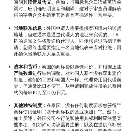
写明其
读音及含义
。例如，当商标包含日语或英语单
词时，应明确标明发音和翻译。这对于审查员理解该
词的字典含义并确定其是否具有描述性非常重要。
当地联系信息：
外国申请人需要提供泰国境内的送货
地址，但这通常是通过代理人的地址来实现的。 DI
P 的通知文件将发送给代理人。即使您通过马德里申
请，您最终也需要指定一名当地代表来应对拒绝，因
此确保当地联系人至关重要。
成本和货币：
泰国的商标费以泰铢计价，并根据上述
产品数量
进行结构调整。对外国人基本没有双重定价
制度，他们的工资和泰国人一样。代理费用因代理而
异，但通常比日本便宜。从申请到完成注册的总费用
约为每班10万至10万日元。
其他独特制度：
在泰国，没有任何制度要求您获得**
商标使用证明（基于商标权的营业执照）**。然而，
如上所述，外国公司在行使和使用其权利时应注意某
些事项，例如许可协议需要注册，以及在提供商标权