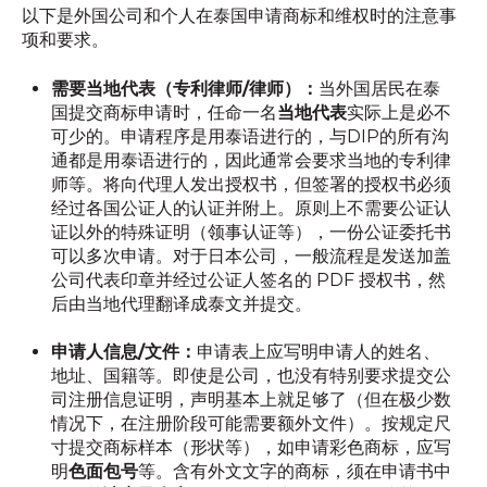
以下是外国公司和个人在泰国申请商标和维权时的注意事
项和要求。
需要当地代表（专利律师/律师）：
当外国居民在泰
国提交商标申请时，任命一名
当地代表
实际上是必不
可少的。申请程序是用泰语进行的，与DIP的所有沟
通都是用泰语进行的，因此通常会要求当地的专利律
师等。将向代理人发出授权书，但签署的授权书必须
经过各国公证人的认证并附上。原则上不需要公证认
证以外的特殊证明（领事认证等），一份公证委托书
可以多次申请。对于日本公司，一般流程是发送加盖
公司代表印章并经过公证人签名的 PDF 授权书，然
后由当地代理翻译成泰文并提交。
申请人信息/文件：
申请表上应写明申请人的姓名、
地址、国籍等。即使是公司，也没有特别要求提交公
司注册信息证明，声明基本上就足够了（但在极少数
情况下，在注册阶段可能需要额外文件）。按规定尺
寸提交商标样本（形状等），如申请彩色商标，应写
明
色面包号
等。含有外文文字的商标，须在申请书中