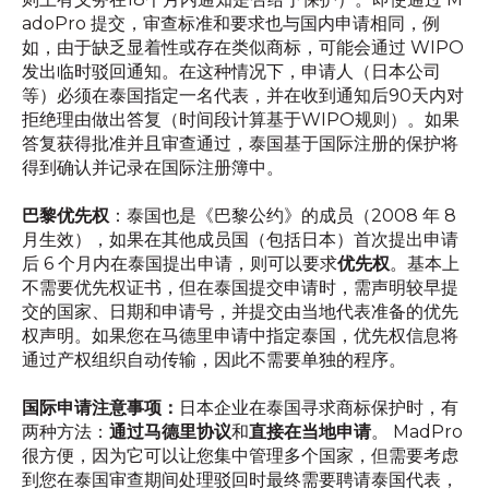
adoPro 提交，审查标准和要求也与国内申请相同，例
如，由于缺乏显着性或存在类似商标，可能会通过 WIPO
发出临时驳回通知。在这种情况下，申请人（日本公司
等）必须在泰国指定一名代表，并在收到通知后90天内对
拒绝理由做出答复（时间段计算基于WIPO规则）。如果
答复获得批准并且审查通过，泰国基于国际注册的保护将
得到确认并记录在国际注册簿中。
巴黎优先权
：泰国也是《巴黎公约》的成员（2008 年 8
月生效），如果在其他成员国（包括日本）首次提出申请
后 6 个月内在泰国提出申请，则可以要求
优先权
。基本上
不需要优先权证书，但在泰国提交申请时，需声明较早提
交的国家、日期和申请号，并提交由当地代表准备的优先
权声明。如果您在马德里申请中指定泰国，优先权信息将
通过产权组织自动传输，因此不需要单独的程序。
国际申请注意事项：
日本企业在泰国寻求商标保护时，有
两种方法：
通过马德里协议
和
直接在当地申请
。 MadPro
很方便，因为它可以让您集中管理多个国家，但需要考虑
到您在泰国审查期间处理驳回时最终需要聘请泰国代表，