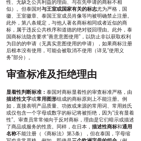
性、无缺乏公共利益的理由、与在先申请的商标不相
似）。但泰国对
与王室或国家有关的标志
尤为严格，国
徽、王室徽章、泰国王室成员肖像等均被明确禁止注册。
此外，第八条规定，与他人著名商标相同或者近似的商
标，属于违反公共秩序和道德的绝对驳回理由。此外，泰
国商标法隐含要求“善意意图使用”，以防止非以获取权利
为目的的申请（无真实意图使用的申请），如果商标注册
后根本没有使用，可能会被取消不使用（详见“使用义
务”部分）。
审查标准及拒绝理由
显着性判断标准：
泰国对商标显着性的审查标准严格，由
描述性文字
或
常用图形
组成的商标原则上不能注册。例
如，直接表明产品质量、功效或来源的常用词、常用姓氏
或仅包含一个字母或数字的标记将被拒绝，因为“没有显着
性”。审查员常常倾向于反对商标，理由是它们暗示或描述
了商品或服务的性质。同样，在日本，
描述性商标
和
通用
名称
不能注册（《商标法》第3条），但在泰国，字母缩
写也非常严格。例如，即使是
三个欧洲字母的组合
（例