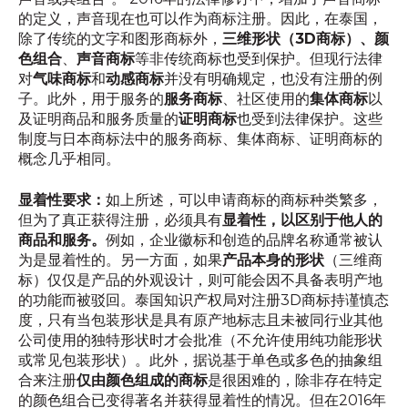
的定义，声音现在也可以作为商标注册。因此，在泰国，
除了传统的文字和图形商标外，
三维形状（3D商标）、颜
色组合
、
声音商标
等非传统商标也受到保护。但现行法律
对
气味商标
和
动感商标
并没有明确规定，也没有注册的例
子。此外，用于服务的
服务商标
、社区使用的
集体商标
以
及证明商品和服务质量的
证明商标
也受到法律保护。这些
制度与日本商标法中的服务商标、集体商标、证明商标的
概念几乎相同。
显着性要求：
如上所述，可以申请商标的商标种类繁多，
但为了真正获得注册，必须具有
显着性，以区别于他人的
商品和服务。
例如，企业徽标和创造的品牌名称通常被认
为是显着性的。另一方面，如果
产品本身的形状
（三维商
标）仅仅是产品的外观设计，则可能会因不具备表明产地
的功能而被驳回。泰国知识产权局对注册3D商标持谨慎态
度，只有当包装形状是具有原产地标志且未被同行业其他
公司使用的独特形状时才会批准（不允许使用纯功能形状
或常见包装形状）。此外，据说基于单色或多色的抽象组
合来注册
仅由颜色组成的商标
是很困难的，除非存在特定
的颜色组合已变得著名并获得显着性的情况。但在2016年