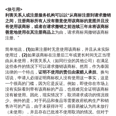
<块引用>
利害关系人或注册服务机构可以以“从商标注册到请求撤销
之间，
注册商标所有人没有善意使用该商标的意图并且没
有使用
该商标，或者在请求撤销之前连续三年未将该商标
善意地使用在其注册商品上
为由，请求商标局撤销该商标
注册。”
简单地说，
(1)
如果注册时无意使用该商标，并且从未实际
使用过，
(2)
如果该商标在注册后三年或更长时间无正当理
由从未使用，利害关系人（如同行业的其他公司）在满足
这些条件的情况下可以请求撤销该商标。然而，作为泰国
法律的一个特点，
证明不使用的责任由索赔人承担
。换句
话说，申请人必须证明商标权人没有使用这一事实，这是
一个很高的门槛，因为它是反证。例如，即使你在市场上
没有实际看到带有该商标的产品，也很难完全证明该商标
没有被使用。因此，现实情况下，取消请求成功的情况很
少。例外的是，对于药品和食品等需要政府机构生产和销
售许可的产品，由于未获得许可，很容易被认为尚未放行
（未使用），并且存在已批准不使用取消的情况。但对于