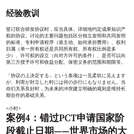
经验教训
签订联合研发协议时，应当具体、详细地约定成果知识产
权的协议。讨论的主要问题包括区分独立发明和共同发明
的标准、专利申请程序（谁主动、如何承担费用）、权利
归属（单一所有权还是共同所有权、所有权比例是多
少）、许可权的设立（向对方许可的条件）、是否可以向
第三方授予许可和收益分配、保密义务的范围和期限等。
「协议の上决定する」という条项は一见柔软に见えます
が、利害が対立した时には何の步行にもなりません。当
你们关系良好时，为未来的冲突建立明确的规则是维持长
期合作的基础关系。
<小时>
案例4：错过PCT申请国家阶
段截止日期——世界市场的大