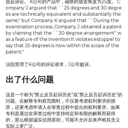
提起诉讼。 K公司的产品中，磁铁的放置角度为25度。 C
ompany J argued that ``25 degrees and 30 degre
es are technically equivalent and substantially the
same,'' but Company K argued that ``During the
examination process, Company J obtained a patent
by claiming that the ``30 degree arrangement'' w
as a feature of the invention.It violates estoppel to
say that 25 degrees is now within the scope of the
patent.''
法院受理了K公司的诉讼请求，J公司败诉。
出了什么问题
这是一个称为“禁止反言起诉历史”或“禁止反言起诉历史”的
问题。在解释专利权范围时，不仅要考虑权利要求的措
辞，还要考虑申请人在审查过程中提出的权利要求。如果
专利是通过在审查过程中坚持特定和有限的解释而获得
的，那么根据诚实信用原则，可能不允许后来声称其含义
实际上更广泛。