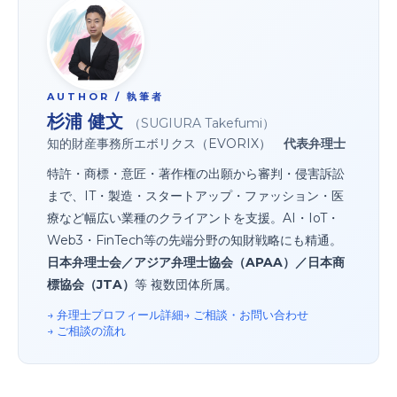
AUTHOR / 執筆者
杉浦 健文
（SUGIURA Takefumi）
知的財産事務所エボリクス（EVORIX）
代表弁理士
特許・商標・意匠・著作権の出願から審判・侵害訴訟
まで、IT・製造・スタートアップ・ファッション・医
療など幅広い業種のクライアントを支援。AI・IoT・
Web3・FinTech等の先端分野の知財戦略にも精通。
日本弁理士会／アジア弁理士協会（APAA）／日本商
標協会（JTA）
等 複数団体所属。
→ 弁理士プロフィール詳細
→ ご相談・お問い合わせ
→ ご相談の流れ