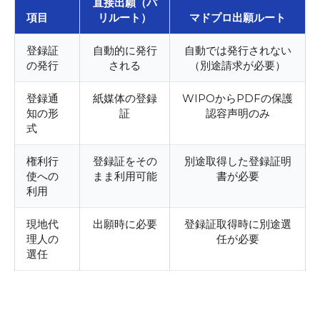
直接出願（パ
項目
リルート）
マドプロ出願ルート
登録証
自動的に発行
自動では発行されない
の発行
される
（別途請求が必要）
登録通
紙媒体の登録
WIPOからPDFの保護
知の形
証
認容声明のみ
式
権利行
登録証をその
別途取得した登録証明
使への
まま利用可能
書が必要
利用
現地代
出願時に必要
登録証取得時に別途選
理人の
任が必要
選任