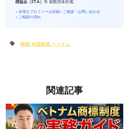
標協会（JTA）
等 複数団体所属。
→ 弁理士プロフィール詳細
→ ご相談・お問い合わせ
→ ご相談の流れ
商標
,
外国商標
,
ベトナム
関連記事