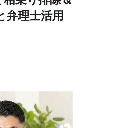
で相乗り排除＆
と弁理士活用