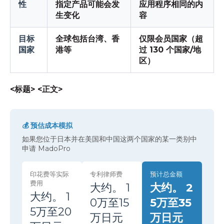
性
指定产品可能会发
应用程序相同的内
生变化
容
目标
全球包括台湾、香
仅限会员国家（超
国家
港等
过 130 个国家/地
区）
<标题>
<正文>
💰 预估成本模拟
如果您位于日本并在美国和中国这两个国家的某一类别中
申请 MadoPro
印花费等实际
专利律师费
预计总金额
费用
大约。 1
大约。 2
大约。 1
0万至15
5万至35
5万至20
万日元
万日元