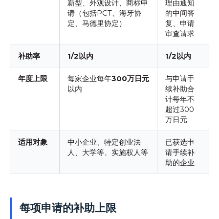
新型、外观设计、商标申
理由通知
请（包括PCT、海牙协
的中间答
定、马德里协定）
复、申请
审查请求
补助率
1/2以内
1/2以内
年度上限
每家企业每年
300万日元
与申请手
以内
续补助合
计每年不
超过300
万日元
适用对象
中小企业、特定创业法
已获选申
人、大学等、实施权人等
请手续补
助的企业
每项申请的补助上限