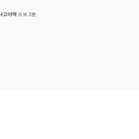
나고야역
도보 3분