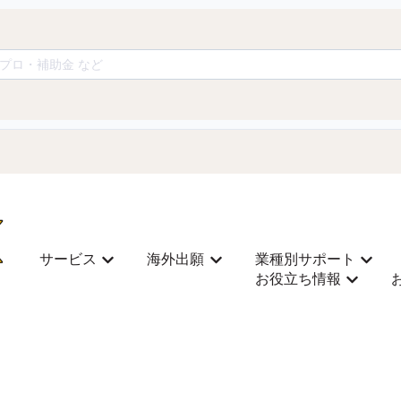
サービス
海外出願
業種別サポート
サービス을(를) 위한 하위 메뉴 보기
海外出願을(를) 위한 하위 메뉴
業種別
お役立ち情報
お役立ち情