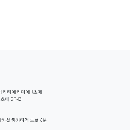
하카타에키마에 1초메
1초메 5F-B
 지하철
하카타역
도보 6분