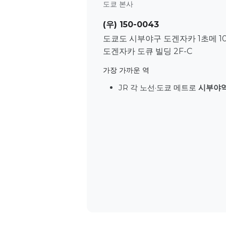
도쿄 본사
(우) 150-0043
도쿄도 시부야구 도겐자카 1초메 10
도겐자카 도큐 빌딩 2F-C
가장 가까운 역
JR 각 노선·도쿄 메트로
시부야