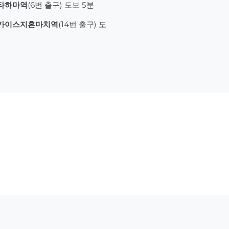
타하마역
(6번 출구) 도보 5분
카이스지혼마치역
(14번 출구) 도