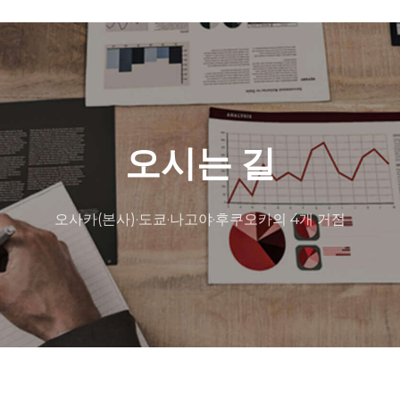
오시는 길
오사카(본사)·도쿄·나고야·후쿠오카의 4개 거점