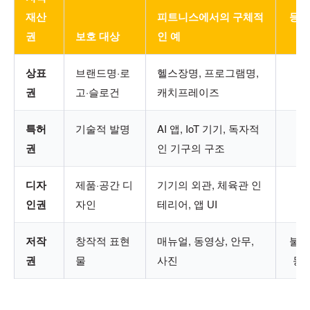
재산
피트니스에서의 구체적
등록
권
보호 대상
인 예
상표
브랜드명·로
헬스장명, 프로그램명,
권
고·슬로건
캐치프레이즈
특허
기술적 발명
AI 앱, IoT 기기, 독자적
권
인 기구의 구조
디자
제품·공간 디
기기의 외관, 체육관 인
인권
자인
테리어, 앱 UI
저작
창작적 표현
매뉴얼, 동영상, 안무,
불필
권
물
사진
동 