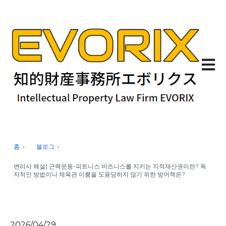
기본 
홈
블로그
변리사 해설] 근력운동-피트니스 비즈니스를 지키는 지적재산권이란? 독
자적인 방법이나 체육관 이름을 도용당하지 않기 위한 방어책은?
2026/04/29