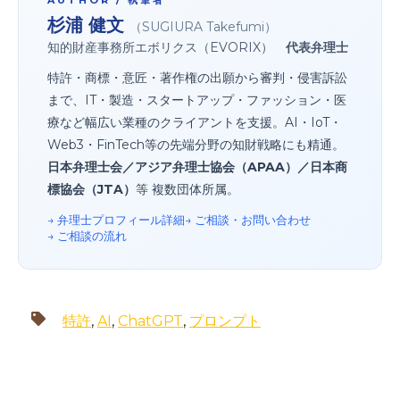
AUTHOR / 執筆者
杉浦 健文
（SUGIURA Takefumi）
知的財産事務所エボリクス（EVORIX）
代表弁理士
特許・商標・意匠・著作権の出願から審判・侵害訴訟
まで、IT・製造・スタートアップ・ファッション・医
療など幅広い業種のクライアントを支援。AI・IoT・
Web3・FinTech等の先端分野の知財戦略にも精通。
日本弁理士会／アジア弁理士協会（APAA）／日本商
標協会（JTA）
等 複数団体所属。
→ 弁理士プロフィール詳細
→ ご相談・お問い合わせ
→ ご相談の流れ
特許
,
AI
,
ChatGPT
,
プロンプト