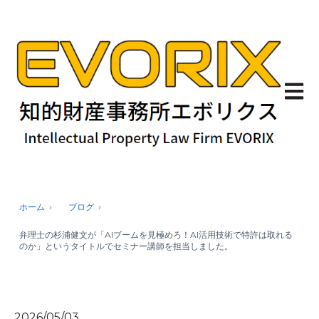
メイン
ホーム
ブログ
弁理士の杉浦健文が「AIブームを見極めろ！AI活用技術で特許は取れる
のか」というタイトルでセミナー講師を担当しました。
2026/05/03