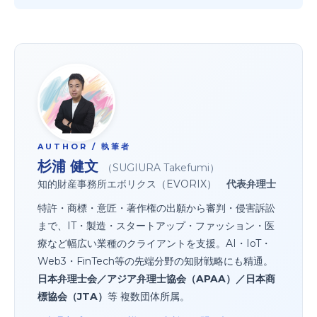
AUTHOR / 執筆者
杉浦 健文
（SUGIURA Takefumi）
知的財産事務所エボリクス（EVORIX）
代表弁理士
特許・商標・意匠・著作権の出願から審判・侵害訴訟
まで、IT・製造・スタートアップ・ファッション・医
療など幅広い業種のクライアントを支援。AI・IoT・
Web3・FinTech等の先端分野の知財戦略にも精通。
日本弁理士会／アジア弁理士協会（APAA）／日本商
標協会（JTA）
等 複数団体所属。