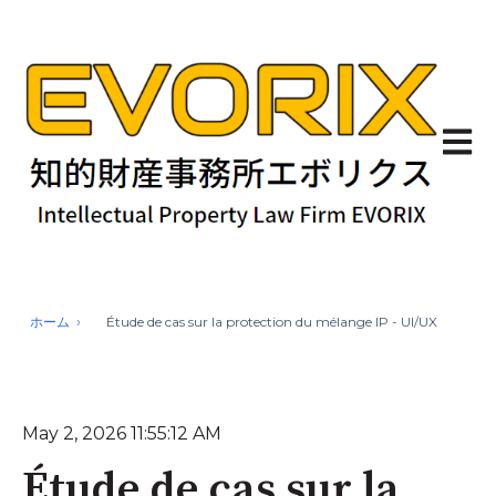
Ouvrir
ホーム
Étude de cas sur la protection du mélange IP - UI/UX
May 2, 2026 11:55:12 AM
Étude de cas sur la