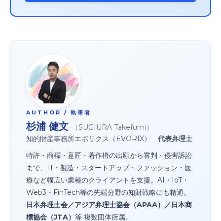
AUTHOR / 執筆者
杉浦 健文
（SUGIURA Takefumi）
知的財産事務所エボリクス（EVORIX）
代表弁理士
特許・商標・意匠・著作権の出願から審判・侵害訴訟
まで、IT・製造・スタートアップ・ファッション・医
療など幅広い業種のクライアントを支援。AI・IoT・
Web3・FinTech等の先端分野の知財戦略にも精通。
日本弁理士会／アジア弁理士協会（APAA）／日本商
標協会（JTA）
等 複数団体所属。