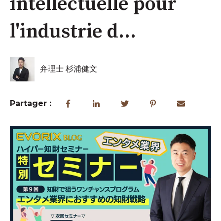
intellectuelle pour
l'industrie d...
弁理士 杉浦健文
Partager :