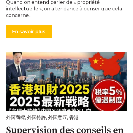
Quand on entend parler de « propriété
intellectuelle », on a tendance à penser que cela
concerne...
En savoir plus
外国商標
,
外国特許
,
外国意匠
,
香港
Supervision des conseils en