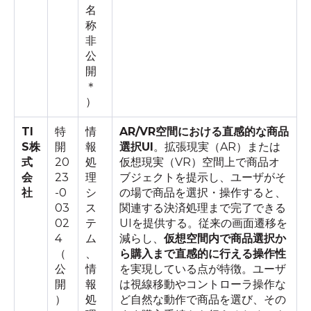
名
称
非
公
開
＊
）
TI
特
情
AR/VR空間における直感的な商品
S株
開
報
選択UI
。拡張現実（AR）または
式
20
処
仮想現実（VR）空間上で商品オ
会
23
理
ブジェクトを提示し、ユーザがそ
社
-0
シ
の場で商品を選択・操作すると、
03
ス
関連する決済処理まで完了できる
02
テ
UIを提供する。従来の画面遷移を
4
ム
減らし、
仮想空間内で商品選択か
（
、
ら購入まで直感的に行える操作性
公
情
を実現している点が特徴。ユーザ
開
報
は視線移動やコントローラ操作な
）
処
ど自然な動作で商品を選び、その