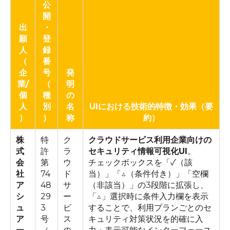
公
開
出
・
願
登
人
録
（
番
企
号
発
業/
（
明
個
種
の
人
別
名
UIにおける技術的特徴・効果（要
）
）
称
約）
株
特
ク
クラウドサービス利用企業向けの
式
許
ラ
セキュリティ情報可視化UI
。
会
第
ウ
チェックボックスを「✓（該
社
74
ド
当）」「△（条件付き）」「空欄
ア
48
サ
（非該当）」の3段階に拡張し、
シ
29
ー
「△」選択時に条件入力欄を表示
ュ
3
ビ
することで、利用プランごとのセ
ア
号
ス
キュリティ対策状況を的確に入