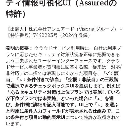
ティ情報可視化UI（Assuredの
特許）
【出願人】株式会社アシュアード（Visionalグループ） –
【特許番号】7448293号（2024年登録）
発明の概要：
クラウドサービス利用時に、自社の利用プ
ランに応じたセキュリティ対策状況を正確に把握できる
よう工夫されたユーザーインターフェースです。クラウ
ドサービス事業者が質問票に回答する際、従来は「対応/
非対応」の二択では表現しにくかった項目を、
「✓：該
当」「△：条件付きで該当」「空欄：非該当」の三段階
で選択できるチェックボックスUIを提供します。例えば
「あるセキュリティ対策は上位プランでは実施している
が下位プランでは未実施」といった場合に「△」を選
び、条件欄に詳細を記入可能です。UI上で「△」を選ぶ
と即座に条件入力フィールドが表示される仕組みで、こ
の条件付き項目の動的表示UI
について特許が取得されて
います。