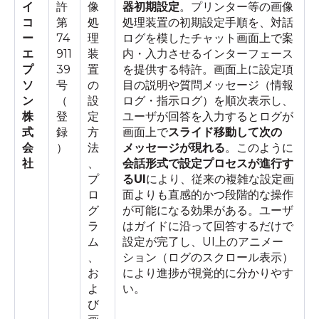
イ
許
像
器初期設定
。プリンター等の画像
コ
第
処
処理装置の初期設定手順を、対話
ー
74
理
ログを模したチャット画面上で案
エ
911
装
内・入力させるインターフェース
プ
39
置
を提供する特許。画面上に設定項
ソ
号
の
目の説明や質問メッセージ（情報
ン
（
設
ログ・指示ログ）を順次表示し、
株
登
定
ユーザが回答を入力するとログが
式
録
方
画面上で
スライド移動して次の
会
）
法
メッセージが現れる
。このように
社
、
会話形式で設定プロセスが進行す
プ
るUI
により、従来の複雑な設定画
ロ
面よりも直感的かつ段階的な操作
グ
が可能になる効果がある。ユーザ
ラ
はガイドに沿って回答するだけで
ム
設定が完了し、UI上のアニメー
、
ション（ログのスクロール表示）
お
により進捗が視覚的に分かりやす
よ
い。
び