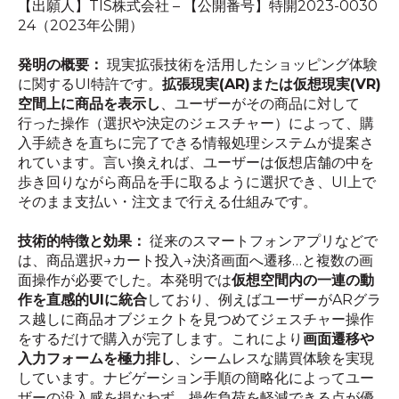
【出願人】TIS株式会社 – 【公開番号】特開2023-0030
24（2023年公開）
発明の概要：
現実拡張技術を活用したショッピング体験
に関するUI特許です。
拡張現実(AR)または仮想現実(VR)
空間上に商品を表示し
、ユーザーがその商品に対して
行った操作（選択や決定のジェスチャー）によって、購
入手続きを直ちに完了できる情報処理システムが提案さ
れています。言い換えれば、ユーザーは仮想店舗の中を
歩き回りながら商品を手に取るように選択でき、UI上で
そのまま支払い・注文まで行える仕組みです。
技術的特徴と効果：
従来のスマートフォンアプリなどで
は、商品選択→カート投入→決済画面へ遷移…と複数の画
面操作が必要でした。本発明では
仮想空間内の一連の動
作を直感的UIに統合
しており、例えばユーザーがARグラ
ス越しに商品オブジェクトを見つめてジェスチャー操作
をするだけで購入が完了します。これにより
画面遷移や
入力フォームを極力排し
、シームレスな購買体験を実現
しています。ナビゲーション手順の簡略化によってユー
ザーの没入感を損なわず、操作負荷を軽減できる点が優