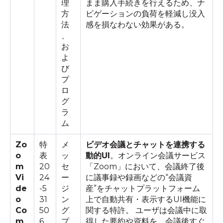
理
まま購入手続きを行えるため、ナ
方
ビゲーションの負荷を軽減し没入
法
感を損なわない効果がある。
、
お
よ
び
プ
ロ
グ
ラ
ム
Zo
特
メ
ビデオ会議とチャットを連携する
o
表
ッ
動的UI
。オンライン会議サービス
m
20
セ
「Zoom」において、会議終了後
Vi
24
ー
に議事録や録画などの“会議資
de
-5
ジ
産”をチャットプラットフォーム
o
31
ン
上で自動共有・表示するUI機能に
Co
50
グ
関する特許。 ユーザは会議中に取
m
6
プ
得した要約や資料を、会議後すぐ