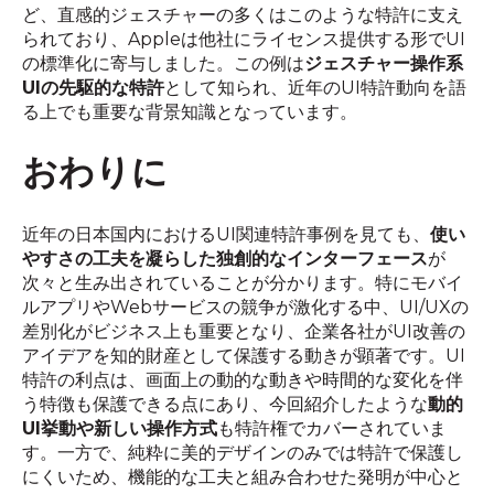
ど、直感的ジェスチャーの多くはこのような特許に支え
られており、Appleは他社にライセンス提供する形でUI
の標準化に寄与しました。この例は
ジェスチャー操作系
UIの先駆的な特許
として知られ、近年のUI特許動向を語
る上でも重要な背景知識となっています。
おわりに
近年の日本国内におけるUI関連特許事例を見ても、
使い
やすさの工夫を凝らした独創的なインターフェース
が
次々と生み出されていることが分かります。特にモバイ
ルアプリやWebサービスの競争が激化する中、UI/UXの
差別化がビジネス上も重要となり、企業各社がUI改善の
アイデアを知的財産として保護する動きが顕著です。UI
特許の利点は、画面上の動的な動きや時間的な変化を伴
う特徴も保護できる点にあり、今回紹介したような
動的
UI挙動や新しい操作方式
も特許権でカバーされていま
す。一方で、純粋に美的デザインのみでは特許で保護し
にくいため、機能的な工夫と組み合わせた発明が中心と