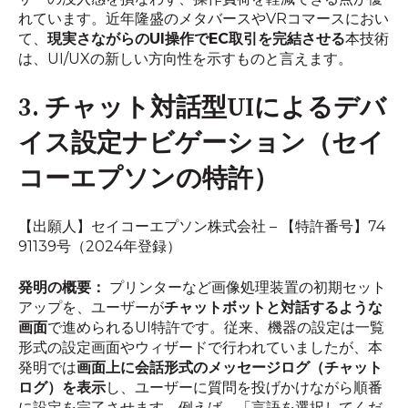
れています。近年隆盛のメタバースやVRコマースにおい
て、
現実さながらのUI操作でEC取引を完結させる
本技術
は、UI/UXの新しい方向性を示すものと言えます。
3. チャット対話型UIによるデバ
イス設定ナビゲーション（セイ
コーエプソンの特許）
【出願人】セイコーエプソン株式会社 – 【特許番号】74
91139号（2024年登録）
発明の概要：
プリンターなど画像処理装置の初期セット
アップを、ユーザーが
チャットボットと対話するような
画面
で進められるUI特許です。従来、機器の設定は一覧
形式の設定画面やウィザードで行われていましたが、本
発明では
画面上に会話形式のメッセージログ（チャット
ログ）を表示
し、ユーザーに質問を投げかけながら順番
に設定を完了させます。例えば、「言語を選択してくだ