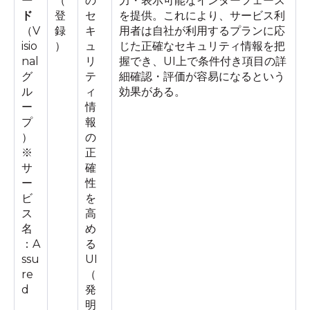
ー
（
の
力・表示可能なインターフェース
ド
登
セ
を提供。これにより、サービス利
（V
録
キ
用者は自社が利用するプランに応
isio
）
ュ
じた正確なセキュリティ情報を把
nal
リ
握でき、UI上で条件付き項目の詳
グ
テ
細確認・評価が容易になるという
ル
ィ
効果がある。
ー
情
プ
報
）
の
※
正
サ
確
ー
性
ビ
を
ス
高
名
め
：A
る
ssu
UI
re
（
d
発
明