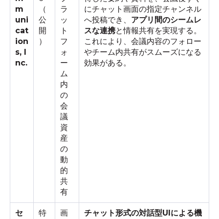
m
（
ラ
にチャット画面の指定チャンネル
uni
公
ッ
へ投稿でき、
アプリ間のシームレ
cat
開
ト
スな連携
と情報共有を実現する。
ion
）
フ
これにより、会議内容のフォロー
s, I
ォ
やチーム内共有がスムーズになる
nc.
ー
効果がある。
ム
内
の
会
議
資
産
の
動
的
共
有
セ
特
画
チャット形式の対話型UIによる機