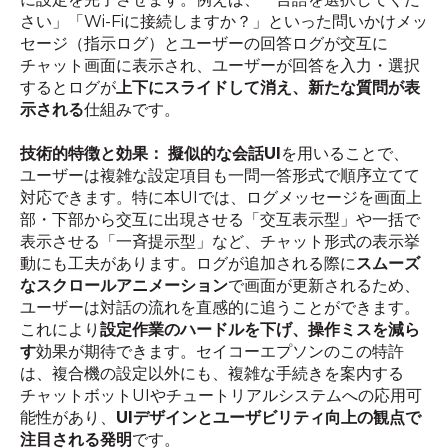
さい」「Wi-Fiに接続しますか？」といった問いかけメッ
セージ（指示ログ）とユーザーの回答ログが交互に
チャット画面に表示され、ユーザーが回答を入力・選択
するとログが
上下にスライドして消え、新たな質問が表
示される
仕組みです。
技術的特徴と効果：
擬似的な会話UI
を用いることで、
ユーザーは複雑な設定項目も一問一答形式で順序立てて
対応できます。特に本UIでは、ログメッセージを画面上
部・下部から交互に出現させる「交互表示型」や一括で
表示させる「一斉提示型」など、チャット形式の表示挙
動にも工夫があります。ログが追加される際に
スムーズ
なスクロールアニメーション
で画面が更新されるため、
ユーザーは対話の流れを直感的に追うことができます。
これにより
設定作業のハードルを下げ、操作ミスを減ら
す
効果が期待できます。セイコーエプソンのこの特許
は、複合機の設定以外にも、複雑な手続きを案内する
チャットボットUIやチュートリアルシステムへの応用可
能性があり、
UIデザインとユーザビリティ向上の観点で
注目される発明
です。