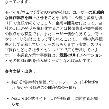
なっています。
モバイル/ウェブ分野のUI技術特許は、
ユーザーの直感的
な操作体験を向上させること
を目的に、今後も多様な切
り口で出願が続くでしょう。企業や開発者にとって、自
社のUI上の発明を権利化することは模倣防止や競争優位
の観点から有益です。またユーザー側から見ても、使い
やすいUIが知財によって守られることで、一種の業界標
準として定着していくケースもあります（実際、スワイ
プ操作などは各社ライセンスの下で広く普及していま
す）。本調査が示す事例群は、
最新のUIイノベーション
とその知財戦略を読み解く一助となれば幸いです。
参考文献・出典：
特許公報や特許情報プラットフォーム（J-PlatPa
t）等から各特許の公開/登録公報情報
Assured公式サイト「UI特許取得」に関するお知
らせ