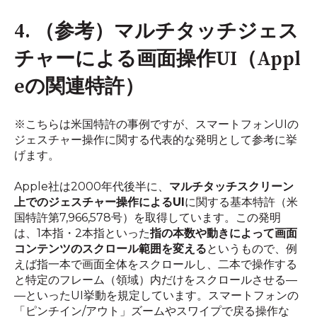
4. （参考）マルチタッチジェス
チャーによる画面操作UI（Appl
eの関連特許）
※こちらは米国特許の事例ですが、スマートフォンUIの
ジェスチャー操作に関する代表的な発明として参考に挙
げます。
Apple社は2000年代後半に、
マルチタッチスクリーン
上でのジェスチャー操作によるUI
に関する基本特許（米
国特許第7,966,578号）を取得しています。この発明
は、1本指・2本指といった
指の本数や動きによって画面
コンテンツのスクロール範囲を変える
というもので、例
えば指一本で画面全体をスクロールし、二本で操作する
と特定のフレーム（領域）内だけをスクロールさせる―
―といったUI挙動を規定しています。スマートフォンの
「ピンチイン/アウト」ズームやスワイプで戻る操作な