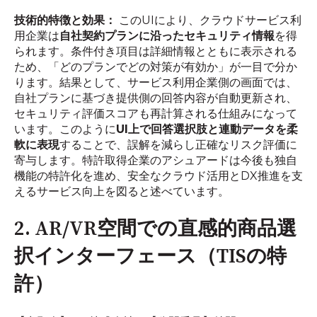
技術的特徴と効果：
このUIにより、クラウドサービス利
用企業は
自社契約プランに沿ったセキュリティ情報
を得
られます。条件付き項目は詳細情報とともに表示される
ため、「どのプランでどの対策が有効か」が一目で分か
ります。結果として、サービス利用企業側の画面では、
自社プランに基づき提供側の回答内容が自動更新され、
セキュリティ評価スコアも再計算される仕組みになって
います。このように
UI上で回答選択肢と連動データを柔
軟に表現
することで、誤解を減らし正確なリスク評価に
寄与します。特許取得企業のアシュアードは今後も独自
機能の特許化を進め、安全なクラウド活用とDX推進を支
えるサービス向上を図ると述べています。
2. AR/VR空間での直感的商品選
択インターフェース（TISの特
許）