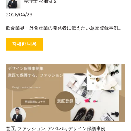
弁理士 杉浦健文
2026/04/29
飲食業界・外食産業の開発者に伝えたい意匠登録事例...
자세한 내용
意匠
,
ファッション
,
アパレル
,
デザイン保護事例