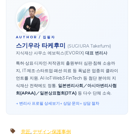
AUTHOR / 집필자
스기우라 타케후미
(SUGIURA Takefumi)
지식재산 사무소 에보릭스(EVORIX)
대표 변리사
특허·상표·디자인·저작권의 출원부터 심판·침해 소송까
지, IT·제조·스타트업·패션·의료 등 폭넓은 업종의 클라이
언트를 지원. AI·IoT·Web3·FinTech 등 첨단 분야의 지
식재산 전략에도 정통.
일본변리사회／아시아변리사협
회(APAA)／일본상표협회(JTA)
등 다수 단체 소속.
→ 변리사 프로필 상세
보기→ 상담·문의
→ 상담 절차
意匠
,
デザイン保護事例