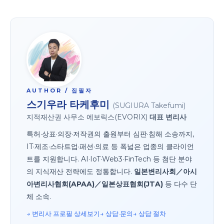
AUTHOR / 집필자
스기우라 타케후미
(SUGIURA Takefumi)
지적재산권 사무소 에보릭스(EVORIX)
대표 변리사
특허·상표·의장·저작권의 출원부터 심판·침해 소송까지,
IT·제조·스타트업·패션·의료 등 폭넓은 업종의 클라이언
트를 지원합니다. AI·IoT·Web3·FinTech 등 첨단 분야
의 지식재산 전략에도 정통합니다.
일본변리사회／아시
아변리사협회(APAA)／일본상표협회(JTA)
등 다수 단
체 소속.
→ 변리사 프로필 상세
보기→ 상담·문의
→ 상담 절차