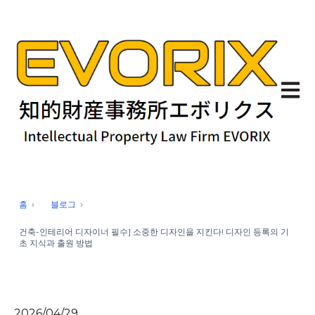
기본 
홈
블로그
건축-인테리어 디자이너 필수] 소중한 디자인을 지킨다! 디자인 등록의 기
초 지식과 출원 방법
2026/04/29