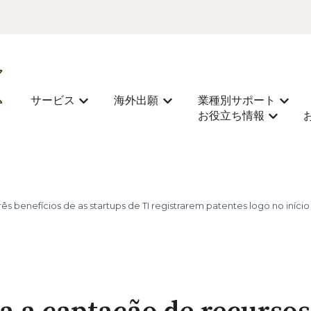
サービス
海外出願
業種別サポート
Mostrar submenu para サービス
Mostrar submenu para 
Most
お役立ち情報
Mostra
s benefícios de as startups de TI registrarem patentes logo no início