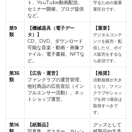
ト、YouTube動画配信、
守るための最重
セミナー開催、ブログ提供
要区分です。
など。
第9
【機械器具（電子デー
【重要】
類
タ）】
デジタルコンテ
CD、DVD、ダウンロード
ンツを販売・配
可能な音楽・動画・画像フ
信したり、ボイ
ァイル、電子書籍、NFTな
ス販売をするな
ど。
ら必須です。
第35
【広告・運営】
【推奨】
類
ファンクラブの運営管理、
活動規模が大き
他社商品の広告宣伝（イン
くなり、ファン
フルエンサー活動）、ネッ
クラブやショッ
トショップ運営。
プを持つ場合は
取得すべきで
す。
第16
【紙製品】
グッズとして
類
写真集、ポスター、カレン
紙製品や文具