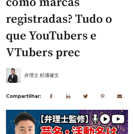
como marcas
registradas? Tudo o
que YouTubers e
VTubers prec
弁理士 杉浦健文
Compartilhar: