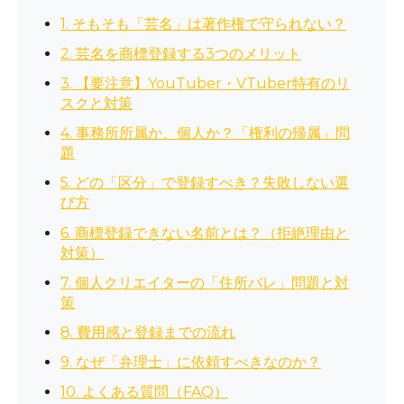
1. そもそも「芸名」は著作権で守られない？
2. 芸名を商標登録する3つのメリット
3. 【要注意】YouTuber・VTuber特有のリ
スクと対策
4. 事務所所属か、個人か？「権利の帰属」問
題
5. どの「区分」で登録すべき？失敗しない選
び方
6. 商標登録できない名前とは？（拒絶理由と
対策）
7. 個人クリエイターの「住所バレ」問題と対
策
8. 費用感と登録までの流れ
9. なぜ「弁理士」に依頼すべきなのか？
10. よくある質問（FAQ）