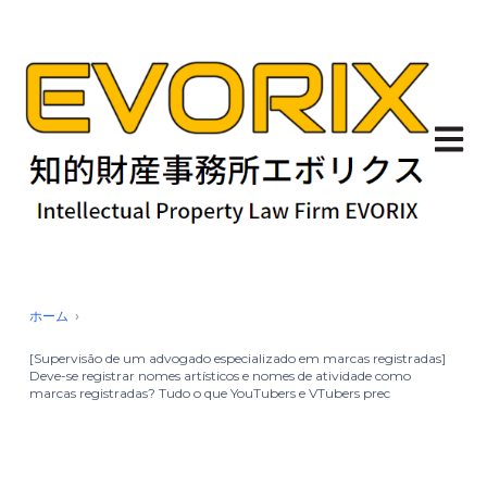
Abrir 
ホーム
[Supervisão de um advogado especializado em marcas registradas]
Deve-se registrar nomes artísticos e nomes de atividade como
marcas registradas? Tudo o que YouTubers e VTubers prec