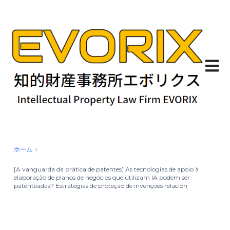
Abrir 
ホーム
[A vanguarda da prática de patentes] As tecnologias de apoio à
elaboração de planos de negócios que utilizam IA podem ser
patenteadas? Estratégias de proteção de invenções relacion