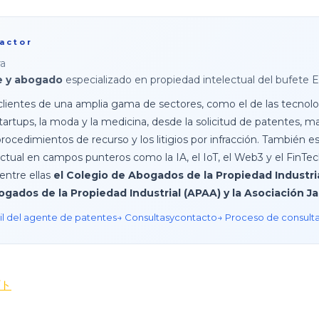
actor
ra
e y abogado
especializado en propiedad intelectual del bufete
lientes de una amplia gama de sectores, como el de las tecnolog
 startups, la moda y la medicina, desde la solicitud de patentes, 
procedimientos de recurso y los litigios por infracción. También e
ctual en campos punteros como la IA, el IoT, el Web3 y el FinTec
entre ellas
el Colegio de Abogados de la Propiedad Industria
ogados de la Propiedad Industrial (APAA) y la Asociación 
il del agente de patentes
→ Consultas
y
contacto
→ Proceso de consult
ト