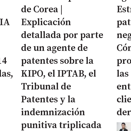
de Corea |
Est
 IA
Explicación
pat
detallada por parte
neg
de un agente de
Cóm
14
patentes sobre la
pr
das,
KIPO, el IPTAB, el
las
Tribunal de
ent
Patentes y la
cli
indemnización
der
punitiva triplicada