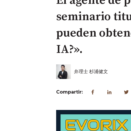
El agente de 
seminario titu
pueden obtene
IA?».
弁理士 杉浦健文
Compartir: