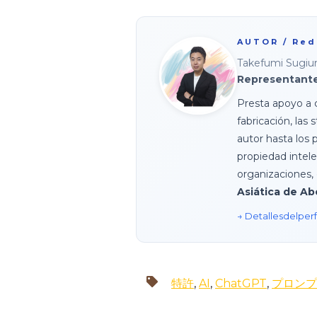
AUTOR / Red
Takefumi Sugiu
Representant
Presta apoyo a c
fabricación, las
autor hasta los 
propiedad intele
organizaciones, 
Asiática de Ab
→ Detalles
del
perf
特許
,
AI
,
ChatGPT
,
プロンプ