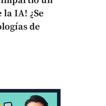
 impartió un
 la IA! ¿Se
logías de