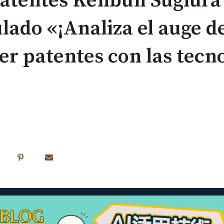
patentes Kenbun Sugiura
lado «¡Analiza el auge de
r patentes con las tecno