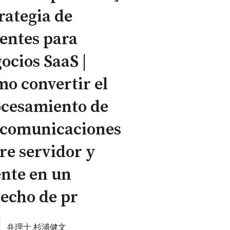
rategia de
entes para
ocios SaaS |
o convertir el
ocesamiento de
 comunicaciones
re servidor y
ente en un
echo de pr
弁理士 杉浦健文