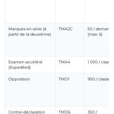
Marques en série (à
TMA2C
50 / demand
partir de la deuxième)
(max. 6)
Examen accéléré
TMA4
1 000 / classe
(Expedited)
Opposition
TMD1
950 / classe
Contre-déclaration
TMD6
350 /